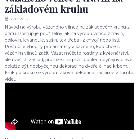
základovém kruhu
27.05.2022
Návod na výrobu vázaného věnce na základovém kruhu z
drátu. Postup je použitelný jak na výrobu věnců z travin,
obilovin, levandule, sušin, tak třeba i z chvojí nebo listí.
Postup je vhodný pro amatéry a každého, kdo chce s
vázáním věnců začít. Vázat můžete rostliny z květinářství,
ale i vašich zahrad, protože i na první pohled obyčejný plevel
dokáže být neobyčejnou dekorací na dveře či nad krbem.
Krok po kroku se výrobu takové dekorace naučíme v tomto
videu.