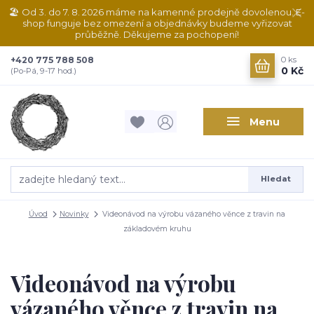
🏖️ Od 3. do 7. 8. 2026 máme na kamenné prodejně dovolenou. E-
shop funguje bez omezení a objednávky budeme vyřizovat
průběžně. Děkujeme za pochopení!
+420 775 788 508
0
ks
0 Kč
(Po-Pá, 9-17 hod.)
Menu
Hledat
Úvod
Novinky
Videonávod na výrobu vázaného věnce z travin na
základovém kruhu
Videonávod na výrobu
vázaného věnce z travin na