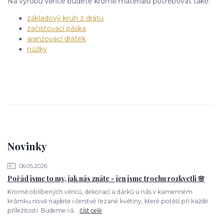
Na výrobu věnce budete kromě materiálu potřebovat také:
základový kruh z drátu
začišťovací páska
aranžovací drátek
nůžky
Novinky
06.05.2026
Pořád jsme to my, jak nás znáte - jen jsme trochu rozkvetli 🌸
Kromě oblíbených věnců, dekorací a dárků u nás v kamenném
krámku nově najdete i čerstvé řezané květiny, které potěší při každé
příležitosti. Budeme rá...
číst celé