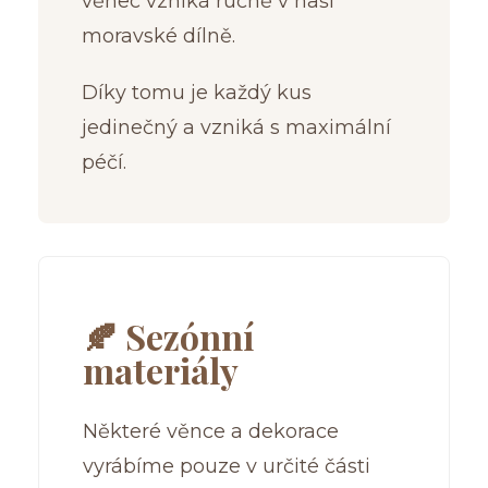
věnec vzniká ručně v naší
moravské dílně.
Díky tomu je každý kus
jedinečný a vzniká s maximální
péčí.
🍂 Sezónní
materiály
Některé věnce a dekorace
vyrábíme pouze v určité části