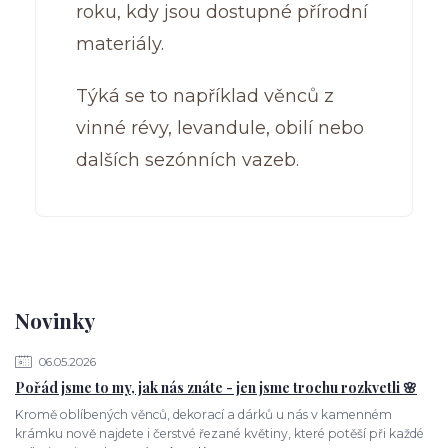
roku, kdy jsou dostupné přírodní
materiály.
Týká se to například věnců z
vinné révy, levandule, obilí nebo
dalších sezónních vazeb.
Novinky
06.05.2026
Pořád jsme to my, jak nás znáte - jen jsme trochu rozkvetli 🌸
Kromě oblíbených věnců, dekorací a dárků u nás v kamenném
krámku nově najdete i čerstvé řezané květiny, které potěší při každé