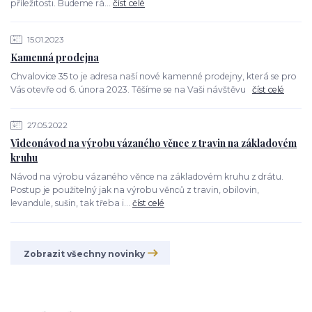
příležitosti. Budeme rá...
číst celé
15.01.2023
Kamenná prodejna
Chvalovice 35 to je adresa naší nové kamenné prodejny, která se pro
Vás otevře od 6. února 2023. Těšíme se na Vaši návštěvu
číst celé
27.05.2022
Videonávod na výrobu vázaného věnce z travin na základovém
kruhu
Návod na výrobu vázaného věnce na základovém kruhu z drátu.
Postup je použitelný jak na výrobu věnců z travin, obilovin,
levandule, sušin, tak třeba i...
číst celé
Zobrazit všechny novinky