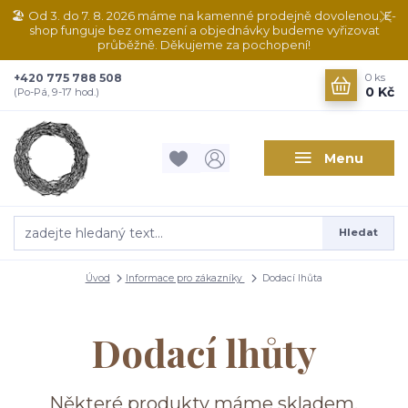
🏖️ Od 3. do 7. 8. 2026 máme na kamenné prodejně dovolenou. E-
shop funguje bez omezení a objednávky budeme vyřizovat
průběžně. Děkujeme za pochopení!
+420 775 788 508
0
ks
0 Kč
(Po-Pá, 9-17 hod.)
Menu
Hledat
Úvod
Informace pro zákazníky
Dodací lhůta
Dodací lhůty
Některé produkty máme skladem,