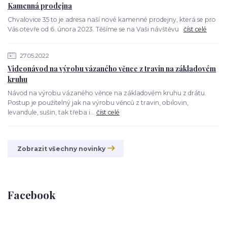
Kamenná prodejna
Chvalovice 35 to je adresa naší nové kamenné prodejny, která se pro
Vás otevře od 6. února 2023. Těšíme se na Vaši návštěvu
číst celé
27.05.2022
Videonávod na výrobu vázaného věnce z travin na základovém
kruhu
Návod na výrobu vázaného věnce na základovém kruhu z drátu.
Postup je použitelný jak na výrobu věnců z travin, obilovin,
levandule, sušin, tak třeba i...
číst celé
Zobrazit všechny novinky
Facebook