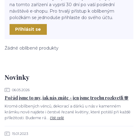
na tomto zařízení a vyprší 30 dní po vaší poslední
návštěvě e-shopu. Pro trvalý přístup k oblíbeným
položkám se jednoduše přihlaste do svého účtu.
Přihlásit se
Žádné oblíbené produkty
Novinky
06.05.2026
Pořád jsme to my, jak nás znáte - jen jsme trochu rozkvetli 🌸
Kromě oblíbených věnců, dekorací a dárků u nás v kamenném
krámku nově najdete i čerstvé řezané květiny, které potěší při každé
příležitosti. Budeme rá...
číst celé
15.01.2023