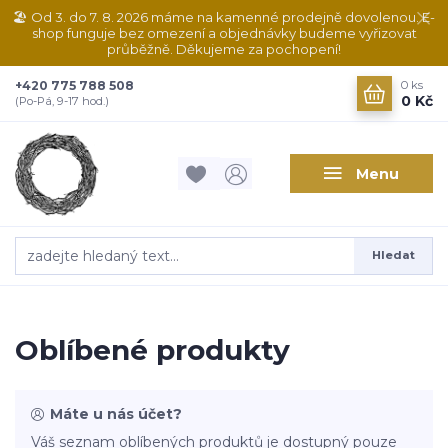
🏖️ Od 3. do 7. 8. 2026 máme na kamenné prodejně dovolenou. E-
shop funguje bez omezení a objednávky budeme vyřizovat
průběžně. Děkujeme za pochopení!
+420 775 788 508
0
ks
0 Kč
(Po-Pá, 9-17 hod.)
Menu
Hledat
Oblíbené produkty
Máte u nás účet?
Váš seznam oblíbených produktů je dostupný pouze