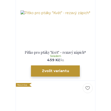
Pítko pro ptáky "Květ" - rezavý zápich*
Skladem
459 Kč
/
ks
Zvolit variantu
Novinka