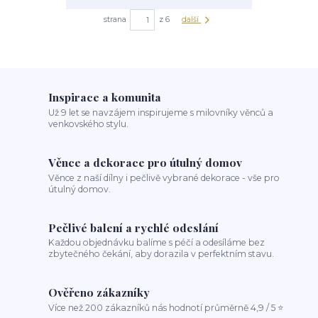
strana
z 6
další
Inspirace a komunita
Už 9 let se navzájem inspirujeme s milovníky věnců a
venkovského stylu.
Věnce a dekorace pro útulný domov
Věnce z naší dílny i pečlivě vybrané dekorace - vše pro
útulný domov.
Pečlivé balení a rychlé odeslání
Každou objednávku balíme s péčí a odesíláme bez
zbytečného čekání, aby dorazila v perfektním stavu.
Ověřeno zákazníky
Více než 200 zákazníků nás hodnotí průměrně 4,9 / 5 ⭐