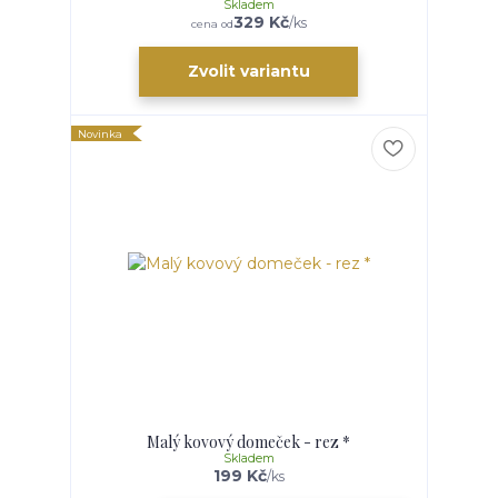
Skladem
329 Kč
/
ks
cena od
Zvolit variantu
Novinka
Malý kovový domeček - rez *
Skladem
199 Kč
/
ks