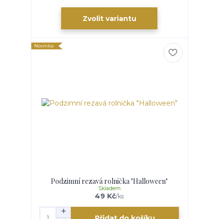
Zvolit variantu
Novinka
Podzimní rezavá rolnička "Halloween"
Skladem
49 Kč
/
ks
Přidat do košíku