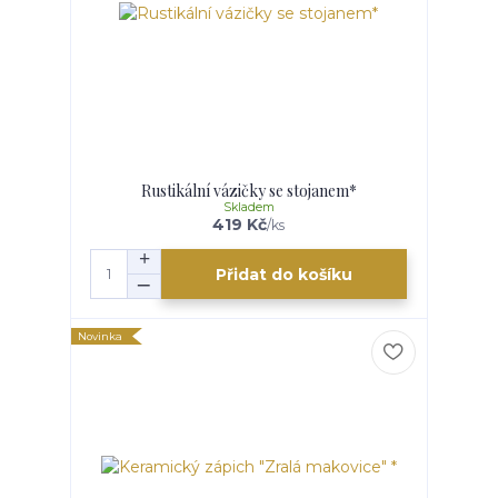
Rustikální vázičky se stojanem*
Skladem
419 Kč
/
ks
Přidat do košíku
Novinka