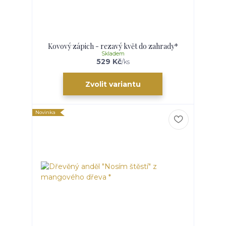
Kovový zápich - rezavý květ do zahrady*
Skladem
529 Kč
/
ks
Zvolit variantu
Novinka