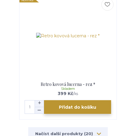
Novinka
Retro kovová lucerna - rez *
Skladem
399 Kč
/
ks
Přidat do košíku
Načíst další produkty (20)