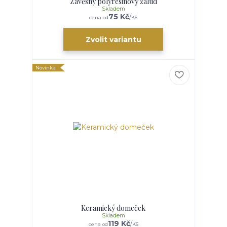
Závěsný polyresinový žalud
Skladem
75 Kč
/
ks
cena od
Zvolit variantu
Novinka
Keramický domeček
Skladem
119 Kč
/
ks
cena od