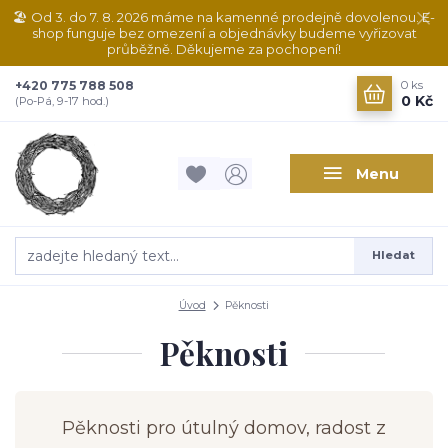
🏖️ Od 3. do 7. 8. 2026 máme na kamenné prodejně dovolenou. E-
shop funguje bez omezení a objednávky budeme vyřizovat
průběžně. Děkujeme za pochopení!
+420 775 788 508
0
ks
0 Kč
(Po-Pá, 9-17 hod.)
Menu
Hledat
Úvod
Pěknosti
Pěknosti
Pěknosti pro útulný domov, radost z