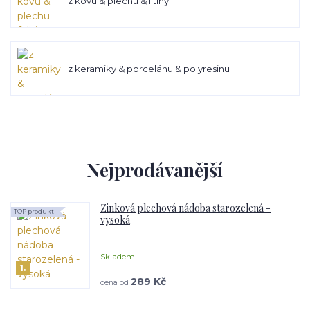
z kovu & plechu & litiny
z keramiky & porcelánu & polyresinu
Nejprodávanější
Zinková plechová nádoba starozelená -
TOP produkt
vysoká
Skladem
1.
289 Kč
cena od