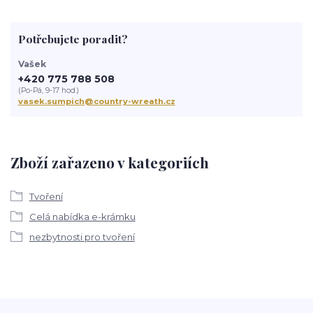
Potřebujete poradit?
Vašek
+420 775 788 508
(Po-Pá, 9-17 hod.)
vasek.sumpich@country-wreath.cz
Zboží zařazeno v kategoriích
Tvoření
Celá nabídka e-krámku
nezbytnosti pro tvoření