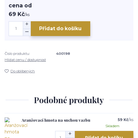
cena od
69 Kč
/
ks
Přidat do košíku
Číslo produktu:
400198
Hlídat cenu / dostupnost
Do oblíbených
Podobné produkty
Aranžovací hmota na suchou vazbu
59 Kč
/
ks
Skladem
Přidat do košíku