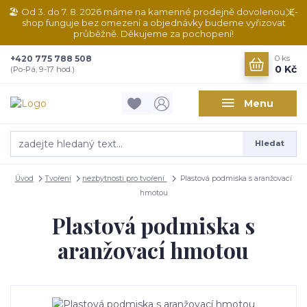
🏖️ Od 3. do 7. 8. 2026 máme na kamenné prodejně dovolenou. E-
shop funguje bez omezení a objednávky budeme vyřizovat
průběžně. Děkujeme za pochopení!
+420 775 788 508
0
ks
0 Kč
(Po-Pá, 9-17 hod.)
Menu
Hledat
Úvod
Tvoření
nezbytnosti pro tvoření
Plastová podmiska s aranžovací
hmotou
Plastová podmiska s
aranžovací hmotou