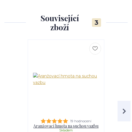
Související
3
zboží
19 hodnocení
Aranžovací hmota na suchou vazbu
Aranžovací
Skladem