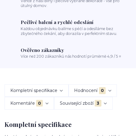
Věnce z naší dílny i pečlivě vybrané dekorace - vše pro
útulný domov.
Pečlivé balení a rychlé odeslání
Každou objednávku balíme s péčí a odesíláme bez
zbytečného čekání, aby dorazila v perfektním stavu.
Ověřeno zákazníky
Více než 200 zákazníků nás hodnotí průměrně 4,9 / 5 ⭐
Kompletní specifikace
Hodnocení
0
Komentáře
0
Související zboží
3
Kompletní specifikace