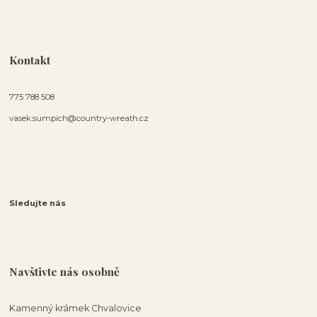
Kontakt
775 788 508
vasek.sumpich@country-wreath.cz
Sledujte nás
Navštivte nás osobně
Kamenný krámek Chvalovice