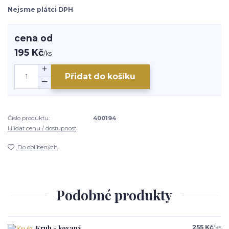
Nejsme plátci DPH
cena od
195 Kč
/
ks
Přidat do košíku
Číslo produktu:
400194
Hlídat cenu / dostupnost
Do oblíbených
Podobné produkty
Kruh - kovaný
255 Kč
/
ks