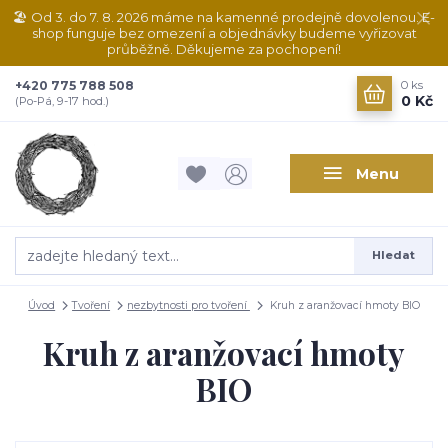
🏖️ Od 3. do 7. 8. 2026 máme na kamenné prodejně dovolenou. E-
shop funguje bez omezení a objednávky budeme vyřizovat
průběžně. Děkujeme za pochopení!
+420 775 788 508
0
ks
0 Kč
(Po-Pá, 9-17 hod.)
Menu
Hledat
Úvod
Tvoření
nezbytnosti pro tvoření
Kruh z aranžovací hmoty BIO
Kruh z aranžovací hmoty
BIO