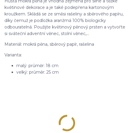
Hustá mokrá pěna je vhodná zejména pro silné a těžké
květinové dekorace a je také podepřena kartonovým
kroužkem. Skládá se ze směsi rašeliny a sběrového papíru,
díky čemuž je podložka aranžmá 100% biologicky
odbouratelná. Použijte květinový pěnový prsten a vytvořte
si sváteční adventní věnec, stolní věnec,...
Materiál: mokrá pěna, sběrový papír, rašelina
Varianta:
malý: průměr: 18 cm
velký: průměr: 25 cm