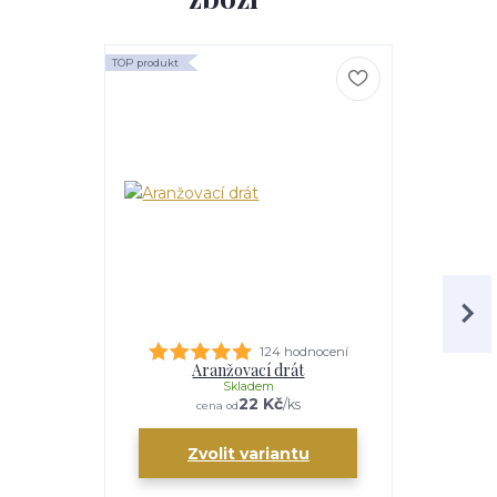
TOP produkt
124 hodnocení
Aranžovací drát
M
Skladem
22 Kč
/
ks
cena od
Zvolit variantu
Zv