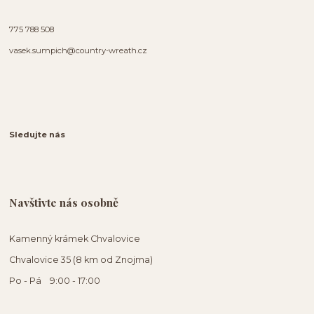
775 788 508
vasek.sumpich@country-wreath.cz
Sledujte nás
Navštivte nás osobně
Kamenný krámek Chvalovice
Chvalovice 35 (8 km od Znojma)
Po - Pá 9:00 - 17:00