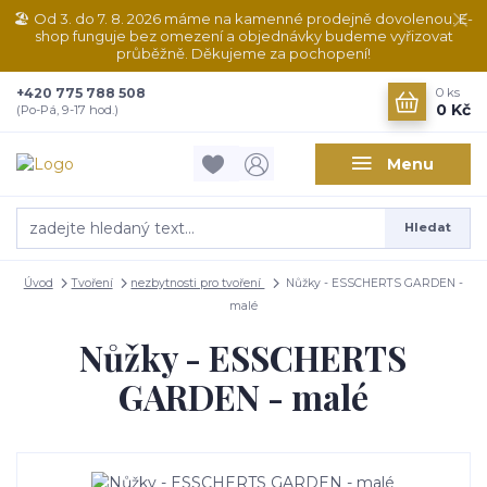
🏖️ Od 3. do 7. 8. 2026 máme na kamenné prodejně dovolenou. E-
shop funguje bez omezení a objednávky budeme vyřizovat
průběžně. Děkujeme za pochopení!
+420 775 788 508
0
ks
0 Kč
(Po-Pá, 9-17 hod.)
Menu
Hledat
Úvod
Tvoření
nezbytnosti pro tvoření
Nůžky - ESSCHERTS GARDEN -
malé
Nůžky - ESSCHERTS
GARDEN - malé