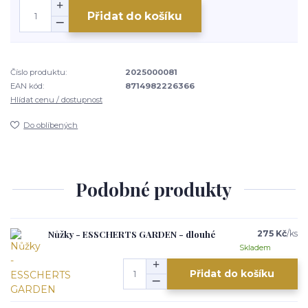
Přidat do košíku
Číslo produktu:
2025000081
EAN kód:
8714982226366
Hlídat cenu / dostupnost
Do oblíbených
Podobné produkty
Nůžky - ESSCHERTS GARDEN - dlouhé
275 Kč
/
ks
Skladem
Přidat do košíku