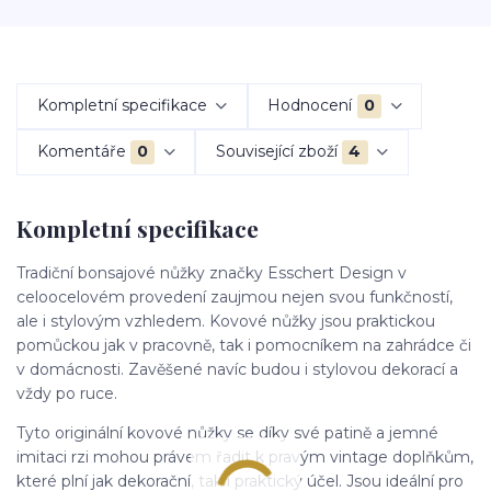
Kompletní specifikace
Hodnocení
0
Komentáře
0
Související zboží
4
Kompletní specifikace
Tradiční bonsajové nůžky značky Esschert Design v
celoocelovém provedení zaujmou nejen svou funkčností,
ale i stylovým vzhledem. Kovové nůžky jsou praktickou
pomůckou jak v pracovně, tak i pomocníkem na zahrádce či
v domácnosti. Zavěšené navíc budou i stylovou dekorací a
vždy po ruce.
Tyto originální kovové nůžky se díky své patině a jemné
imitaci rzi mohou právem řadit k pravým vintage doplňkům,
které plní jak dekorační, tak i praktický účel. Jsou ideální pro