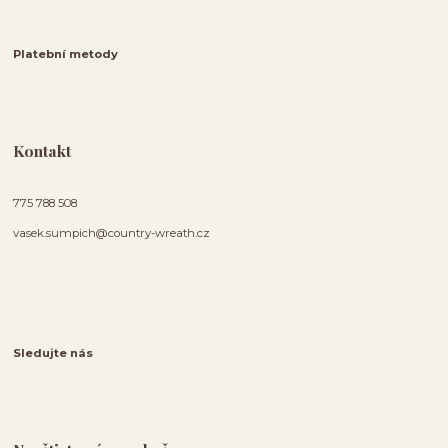
Platební metody
Kontakt
775 788 508
vasek.sumpich@country-wreath.cz
Sledujte nás