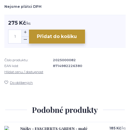
Nejsme plátci DPH
275 Kč
/
ks
Přidat do košíku
Číslo produktu:
2025000082
EAN kód:
8714982226380
Hlídat cenu / dostupnost
Do oblíbených
Podobné produkty
Nůžky - ESSCHERTS GARDEN - malé
185 Kč
/
ks