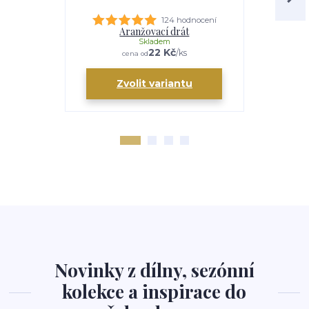
124 hodnocení
Aranžovací drát
M
Skladem
22 Kč
/
ks
cena od
Zvolit variantu
Zv
Novinky z dílny, sezónní
kolekce a inspirace do