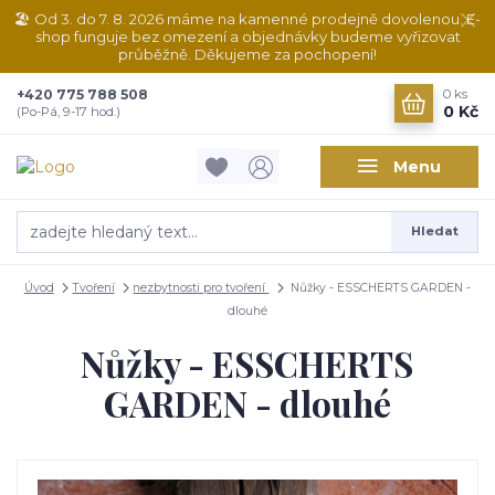
🏖️ Od 3. do 7. 8. 2026 máme na kamenné prodejně dovolenou. E-
shop funguje bez omezení a objednávky budeme vyřizovat
průběžně. Děkujeme za pochopení!
+420 775 788 508
0
ks
0 Kč
(Po-Pá, 9-17 hod.)
Menu
Hledat
Úvod
Tvoření
nezbytnosti pro tvoření
Nůžky - ESSCHERTS GARDEN -
dlouhé
Nůžky - ESSCHERTS
GARDEN - dlouhé