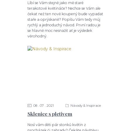
Líbí se Vám stejně jako mě staré
terakotové květináče? Nechce se Vám ale
čekat než ten nově koupený bude vypadat
staře a oprýskaně? Popíšu Vám tedy můj
rychlý a jednoduchý návod. První radou je
se hlavně moc nesnažit ať je výsledek
věrohodný.
08
07
2021
Návody & Inspirace
Sklenice s pletivem
Nosí vám děti pár stonků květin z
procházek či zahrady? Čekáte návštěvu