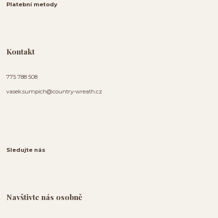
Platební metody
Kontakt
775 788 508
vasek.sumpich@country-wreath.cz
Sledujte nás
Navštivte nás osobně