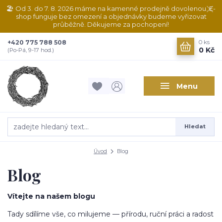
🏖️ Od 3. do 7. 8. 2026 máme na kamenné prodejně dovolenou. E-
shop funguje bez omezení a objednávky budeme vyřizovat
průběžně. Děkujeme za pochopení!
+420 775 788 508
0
ks
0 Kč
(Po-Pá, 9-17 hod.)
Menu
Hledat
Úvod
Blog
Blog
Vítejte na našem blogu
Tady sdílíme vše, co milujeme — přírodu, ruční práci a radost