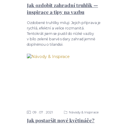
Jak ozdobit zahradní truhlík —
inspirace a tipy na vazbu
Ozdobené truhlíky miluji. Jejich příprava je
rychlá, efektní a velice rozmanitá.
Tentokrát jsem se pustil do nízké vazby
v bílo zelené barvě s dary zahrad jemně
doplněnou o tilandsii.
09
07
2021
Návody & Inspirace
Jak postaršit nové květináče?