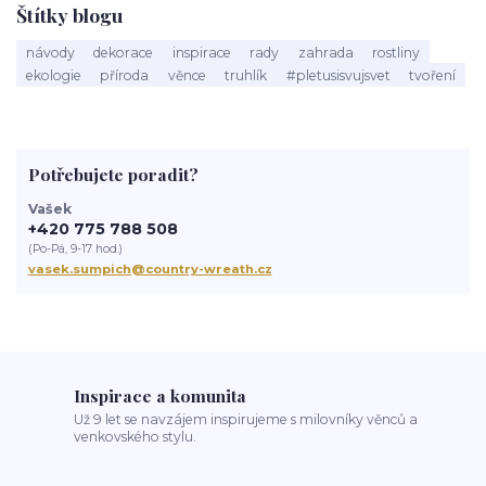
Štítky blogu
návody
dekorace
inspirace
rady
zahrada
rostliny
ekologie
příroda
věnce
truhlík
#pletusisvujsvet
tvoření
Potřebujete poradit?
Vašek
+420 775 788 508
(Po-Pá, 9-17 hod.)
vasek.sumpich@country-wreath.cz
Inspirace a komunita
Už 9 let se navzájem inspirujeme s milovníky věnců a
venkovského stylu.