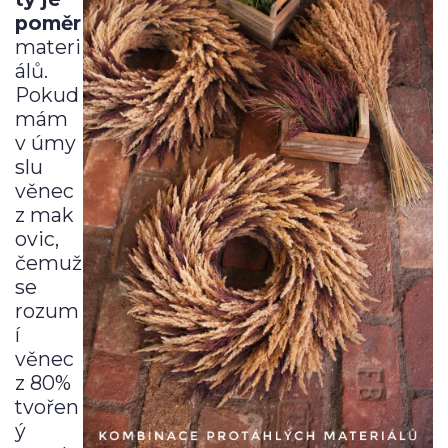
poměr
materi
álů.
Pokud
mám
v úmy
slu
věnec
z mak
ovic,
čemuž
se
rozum
í
věnec
z 80%
tvořen
ý