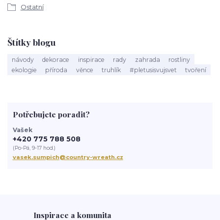
Ostatní
Štítky blogu
návody
dekorace
inspirace
rady
zahrada
rostliny
ekologie
příroda
věnce
truhlík
#pletusisvujsvet
tvoření
Potřebujete poradit?
Vašek
+420 775 788 508
(Po-Pá, 9-17 hod.)
vasek.sumpich@country-wreath.cz
Inspirace a komunita