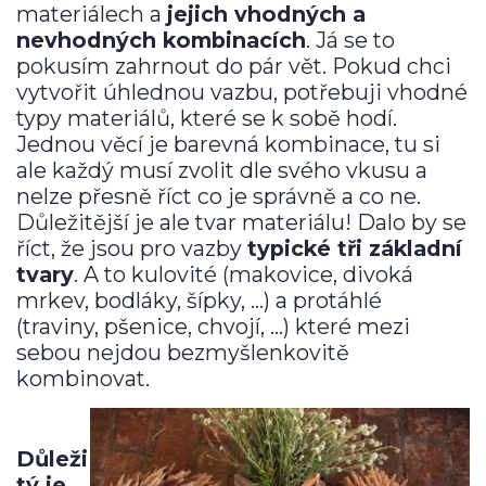
materiálech a
jejich vhodných a
nevhodných kombinacích
. Já se to
pokusím zahrnout do pár vět. Pokud chci
vytvořit úhlednou vazbu, potřebuji vhodné
typy materiálů, které se k sobě hodí.
Jednou věcí je barevná kombinace, tu si
ale každý musí zvolit dle svého vkusu a
nelze přesně říct co je správně a co ne.
Důležitější je ale tvar materiálu! Dalo by se
říct, že jsou pro vazby
typické tři základní
tvary
. A to kulovité (makovice, divoká
mrkev, bodláky, šípky, …) a protáhlé
(traviny, pšenice, chvojí, …) které mezi
sebou nejdou bezmyšlenkovitě
kombinovat.
Důleži
tý je