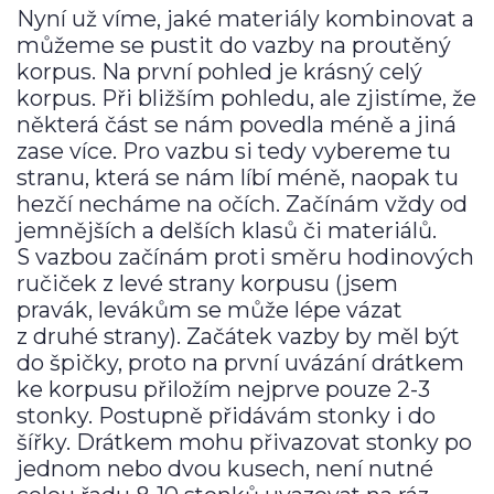
Nyní už víme, jaké materiály kombinovat a
můžeme se pustit do vazby na proutěný
korpus. Na první pohled je krásný celý
korpus. Při bližším pohledu, ale zjistíme, že
některá část se nám povedla méně a jiná
zase více. Pro vazbu si tedy vybereme tu
stranu, která se nám líbí méně, naopak tu
hezčí necháme na očích. Začínám vždy od
jemnějších a delších klasů či materiálů.
S vazbou začínám proti směru hodinových
ručiček z levé strany korpusu (jsem
pravák, levákům se může lépe vázat
z druhé strany). Začátek vazby by měl být
do špičky, proto na první uvázání drátkem
ke korpusu přiložím nejprve pouze 2-3
stonky. Postupně přidávám stonky i do
šířky. Drátkem mohu přivazovat stonky po
jednom nebo dvou kusech, není nutné