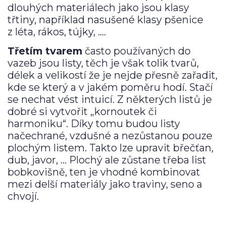
dlouhých materiálech jako jsou klasy
třtiny, například nasušené klasy pšenice
z léta, rákos, tújky, ….
Třetím tvarem
často používaných do
vazeb jsou listy, těch je však tolik tvarů,
délek a velikostí že je nejde přesně zařadit,
kde se který a v jakém poměru hodí. Stačí
se nechat vést intuicí. Z některých listů je
dobré si vytvořit „kornoutek či
harmoniku“. Díky tomu budou listy
načechrané, vzdušné a nezůstanou pouze
plochým listem. Takto lze upravit břečťan,
dub, javor, … Plochý ale zůstane třeba list
bobkovišně, ten je vhodné kombinovat
mezi delší materiály jako traviny, seno a
chvojí.