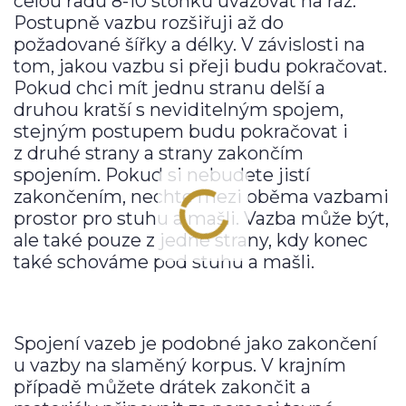
celou řadu 8-10 stonků uvazovat na ráz.
Postupně vazbu rozšiřuji až do
požadované šířky a délky. V závislosti na
tom, jakou vazbu si přeji budu pokračovat.
Pokud chci mít jednu stranu delší a
druhou kratší s neviditelným spojem,
stejným postupem budu pokračovat i
z druhé strany a strany zakončím
spojením. Pokud si nebudete jistí
zakončením, nechte mezi oběma vazbami
prostor pro stuhu a mašli. Vazba může být,
ale také pouze z jedné strany, kdy konec
také schováme pod stuhu a mašli.
Spojení vazeb je podobné jako zakončení
u vazby na slaměný korpus. V krajním
případě můžete drátek zakončit a