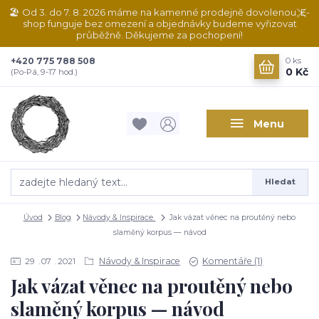
🏖️ Od 3. do 7. 8. 2026 máme na kamenné prodejně dovolenou. E-
shop funguje bez omezení a objednávky budeme vyřizovat
průběžně. Děkujeme za pochopení!
+420 775 788 508
0
ks
0 Kč
(Po-Pá, 9-17 hod.)
Menu
Hledat
Úvod
Blog
Návody & Inspirace
Jak vázat věnec na proutěný nebo
slaměný korpus — návod
Návody & Inspirace
Komentáře (1)
29
07
2021
Jak vázat věnec na proutěný nebo
slaměný korpus — návod