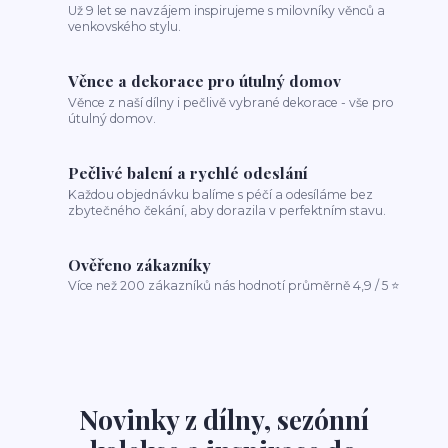
Už 9 let se navzájem inspirujeme s milovníky věnců a
venkovského stylu.
Věnce a dekorace pro útulný domov
Věnce z naší dílny i pečlivě vybrané dekorace - vše pro
útulný domov.
Pečlivé balení a rychlé odeslání
Každou objednávku balíme s péčí a odesíláme bez
zbytečného čekání, aby dorazila v perfektním stavu.
Ověřeno zákazníky
Více než 200 zákazníků nás hodnotí průměrně 4,9 / 5 ⭐
Novinky z dílny, sezónní