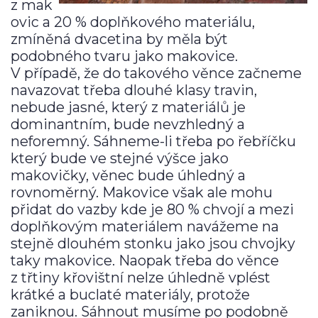
z mak
ovic a 20 % doplňkového materiálu,
zmíněná dvacetina by měla být
podobného tvaru jako makovice.
V případě, že do takového věnce začneme
navazovat třeba dlouhé klasy travin,
nebude jasné, který z materiálů je
dominantním, bude nevzhledný a
neforemný. Sáhneme-li třeba po řebříčku
který bude ve stejné výšce jako
makovičky, věnec bude úhledný a
rovnoměrný. Makovice však ale mohu
přidat do vazby kde je 80 % chvojí a mezi
doplňkovým materiálem navážeme na
stejně dlouhém stonku jako jsou chvojky
taky makovice. Naopak třeba do věnce
z třtiny křovištní nelze úhledně vplést
krátké a buclaté materiály, protože
zaniknou. Sáhnout musíme po podobně