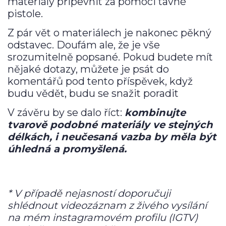
materiály připevnit za pomoci tavné
pistole.
Z pár vět o materiálech je nakonec pěkný
odstavec. Doufám ale, že je vše
srozumitelně popsané. Pokud budete mít
nějaké dotazy, můžete je psát do
komentářů pod tento příspěvek, když
budu vědět, budu se snažit poradit
V závěru by se dalo říct:
kombinujte
tvarově podobné materiály ve stejných
délkách, i neučesaná vazba by měla být
úhledná a promyšlená.
* V případě nejasností doporučuji
shlédnout videozáznam z živého vysílání
na mém instagramovém profilu (IGTV)