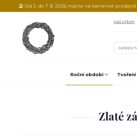
🏖️ Od 3. do 7. 8. 2026 máme na kamenné prodejn
Náš příběh
Roční období
Tvoření
Zlaté z