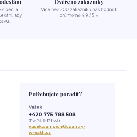
 odeslání
Ověřeno zákazníky
s péčí a
Více než 200 zákazníků nás hodnotí
ekání, aby
průměrně 4,9 / 5 ⭐
tavu.
Potřebujete poradit?
Vašek
+420 775 788 508
(Po-Pá, 9-17 hod.)
vasek.sumpich@country-
wreath.cz