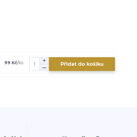
99 Kč
/
ks
Přidat do košíku