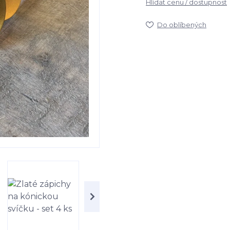
Hlídat cenu / dostupnost
Do oblíbených