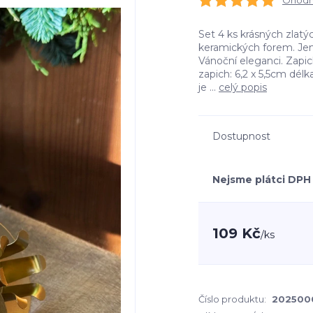
Ohodno
Set 4 ks krásných zlatýc
keramických forem. Jem
Vánoční eleganci. Zapic
zapich: 6,2 x 5,5cm dél
je ...
celý popis
Dostupnost
Nejsme plátci DPH
109 Kč
/
ks
Číslo produktu:
202500