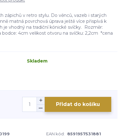
tit produkt
h zápichů v retro stylu. Do věnců, vazeb i starých
ně matná povrchová úprava ještě více přispívá k
h je vhodný na tradiční kónické svíčky. Rozměr:
ka bodce: 4cm velikost otvoru na svíčku: 2,2cm *cena
Skladem
Přidat do košíku
0199
EAN kód:
8591957531881