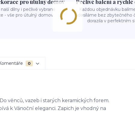
ekorace pro útulný domov
Pečlivé balení a rychlé
naší dílny i pečlivě vybrané
Každou objednávku balíme 
e - vše pro útulný domov.
odesíláme bez zbytečného č
dorazila v perfektním s
Komentáře
0
. Do věnců, vazeb i starých keramických forem.
ívá k Vánoční eleganci. Zapich je vhodný na