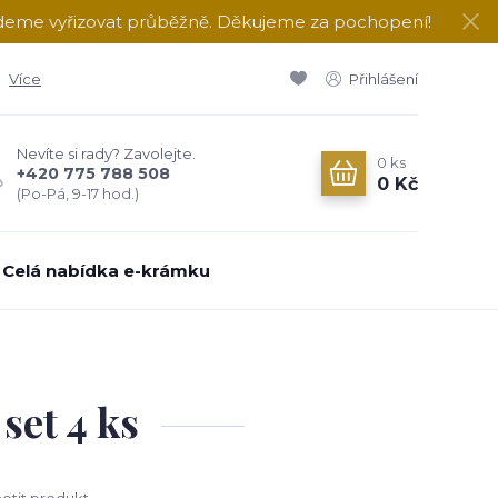
udeme vyřizovat průběžně. Děkujeme za pochopení!
Více
Přihlášení
Nevíte si rady? Zavolejte.
0
ks
+420 775 788 508
0 Kč
(Po-Pá, 9-17 hod.)
Celá nabídka e-krámku
set 4 ks