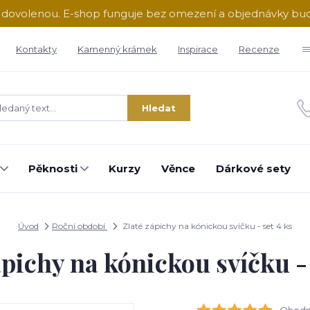
ě dovolenou. E-shop funguje bez omezení a objednávky b
Kontakty
Kamenný krámek
Inspirace
Recenze
Hledat
Pěknosti
Kurzy
Věnce
Dárkové sety
Úvod
Roční období
Zlaté zápichy na kónickou svíčku - set 4 ks
ápichy na kónickou svíčku - 