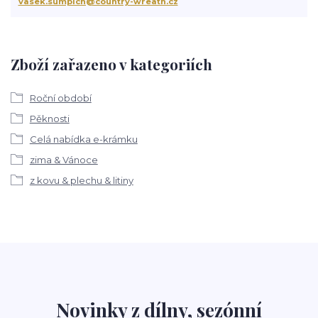
vasek.sumpich@country-wreath.cz
Zboží zařazeno v kategoriích
Roční období
Pěknosti
Celá nabídka e-krámku
zima & Vánoce
z kovu & plechu & litiny
Novinky z dílny, sezónní