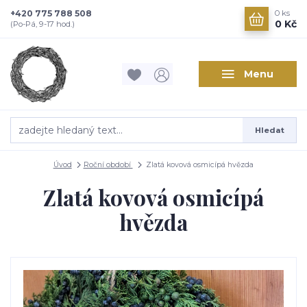
+420 775 788 508
0
ks
0 Kč
(Po-Pá, 9-17 hod.)
Menu
Hledat
Úvod
Roční období
Zlatá kovová osmicípá hvězda
Zlatá kovová osmicípá
hvězda