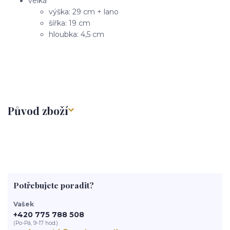
velká
výška: 29 cm + lano
šířka: 19 cm
hloubka: 4,5 cm
Původ zboží
Potřebujete poradit?
Vašek
+420 775 788 508
(Po-Pá, 9-17 hod.)