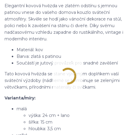
Elegantní kovová hvězda ve zlatém odstínu s jemnou
patinou vnese do vašeho domova kouzlo sváteční
atmosféry. Skvěle se hodí jako vánoční dekorace na stůl,
polici nebo k zavěšení na stěnu či dveře. Díky svému
nadčasovému vzhledu zapadne do rustikálního, vintage i
moderního interiéru.
Materiál: kov
Barva: zlatá s patinou
Součástí je jutový provázek pro snadné zavěšení
Tato kovová hvězda se stane výrazným doplňkem vaší
sváteční výzdoby (nádherně se kombinuje se zelenými
větvičkami, přírodními materiály či svíčkami.
Varianta/míry:
malá
výška: 24 cm + lano
šířka: 15 cm
hloubka: 3,5 cm