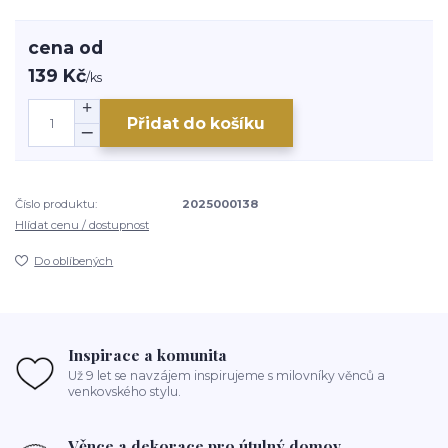
cena od
139 Kč
/
ks
Přidat do košíku
Číslo produktu:
2025000138
Hlídat cenu / dostupnost
Do oblíbených
Inspirace a komunita
Už 9 let se navzájem inspirujeme s milovníky věnců a
venkovského stylu.
Věnce a dekorace pro útulný domov