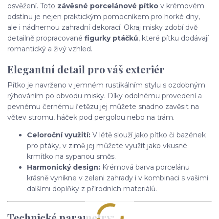
osvěžení. Toto
závěsné porcelánové pítko
v krémovém
odstínu je nejen praktickým pomocníkem pro horké dny,
ale i nádhernou zahradní dekorací. Okraj misky zdobí dvě
detailně propracované
figurky ptáčků
, které pítku dodávají
romantický a živý vzhled.
Elegantní detail pro váš exteriér
Pítko je navrženo v jemném rustikálním stylu s ozdobným
rýhováním po obvodu misky. Díky odolnému provedení a
pevnému černému řetězu jej můžete snadno zavěsit na
větev stromu, háček pod pergolou nebo na trám.
Celoroční využití:
V létě slouží jako pítko či bazének
pro ptáky, v zimě jej můžete využít jako vkusné
krmítko na sypanou směs.
Harmonický design:
Krémová barva porcelánu
krásně vynikne v zeleni zahrady i v kombinaci s vašimi
dalšími doplňky z přírodních materiálů.
Technické parametry: