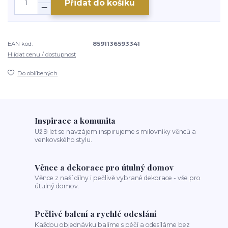
Přidat do košíku
EAN kód:
8591136593341
Hlídat cenu / dostupnost
Do oblíbených
Inspirace a komunita
Už 9 let se navzájem inspirujeme s milovníky věnců a
venkovského stylu.
Věnce a dekorace pro útulný domov
Věnce z naší dílny i pečlivě vybrané dekorace - vše pro
útulný domov.
Pečlivé balení a rychlé odeslání
Každou objednávku balíme s péčí a odesíláme bez