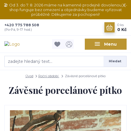
🏖️ Od 3. do 7. 8. 2026 máme na kamenné prodejně dovolenou. E-
shop funguje bez omezení a objednávky budeme vyřizovat
průběžně. Děkujeme za pochopení!
+420 775 788 508
0
ks
0 Kč
(Po-Pá, 9-17 hod.)
Menu
Hledat
Úvod
Roční období
Závěsné porcelánové pítko
Závěsné porcelánové pítko