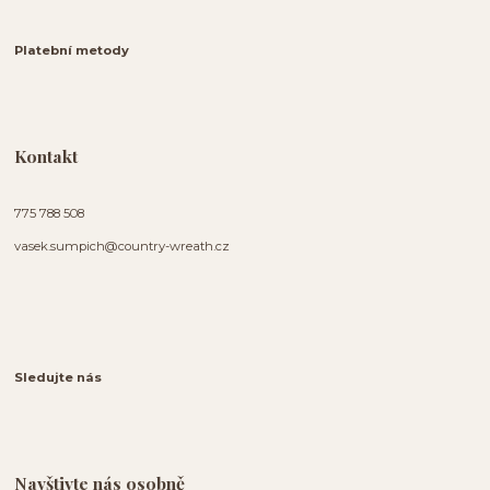
Platební metody
Kontakt
775 788 508
vasek.sumpich@country-wreath.cz
Sledujte nás
Navštivte nás osobně