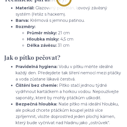
Materiál:
Glazovaný porcelán, kovový závěsný
systém (řetěz s háčkem).
Barva:
Krémová s jemnou patinou.
Rozměry:
Průměr misky:
21 cm
Hloubka misky:
4,5 cm
Délka závěsu:
31 cm
Jak o pítko pečovat?
Pravidelná hygiena:
Vodu v pítku měňte ideálně
každý den. Předejdete tak šíření nemocí mezi ptáčky
a voda zůstane lákavě čerstvá.
Čištění bez chemie:
Pítko stačí jednou týdně
vydrhnout kartáčkem a horkou vodou. Nepoužívejte
saponáty, které by mohly ptáčkům uškodit.
Bezpečná hloubka:
Naše pítko má ideální hloubku,
ale pokud chcete ptáčkům koupel ještě více
zpříjemnit, vložte doprostřed jeden plochý kámen,
který bude vyčnívat nad hladinu jako „ostrůvek“.