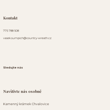
Kontakt
775 788 508
vasek.sumpich@country-wreath.cz
Sledujte nás
Navštivte nás osobně
Kamenný krámek Chvalovice