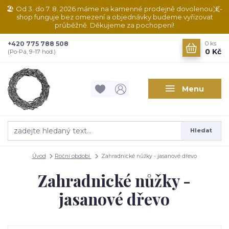
🏖️ Od 3. do 7. 8. 2026 máme na kamenné prodejně dovolenou. E-
shop funguje bez omezení a objednávky budeme vyřizovat
průběžně. Děkujeme za pochopení!
+420 775 788 508
0
ks
0 Kč
(Po-Pá, 9-17 hod.)
Menu
Hledat
Úvod
Roční období
Zahradnické nůžky - jasanové dřevo
Zahradnické nůžky -
jasanové dřevo