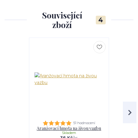
Související
4
zboží
51 hodnocení
Aranžovací hmota na živou vazbu
Aranžovací
Skladem
36 Kč
/
ks