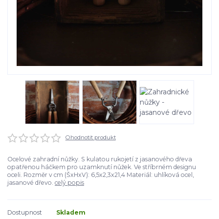
Ohodnotit produkt
Ocelové zahradní nůžky. S kulatou rukojetí z jasanového dřeva
opatřenou háčkem pro uzamknutí nůžek. Ve stříbrném designu
oceli. Rozměr v cm (ŠxHxV): 6,5x2,3x21,4 Materiál: uhlíková ocel,
jasanové dřevo.
celý popis
Dostupnost
Skladem