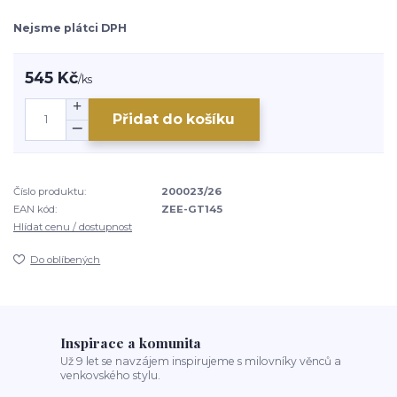
Nejsme plátci DPH
545 Kč
/
ks
Přidat do košíku
Číslo produktu:
200023/26
EAN kód:
ZEE-GT145
Hlídat cenu / dostupnost
Do oblíbených
Inspirace a komunita
Už 9 let se navzájem inspirujeme s milovníky věnců a
venkovského stylu.