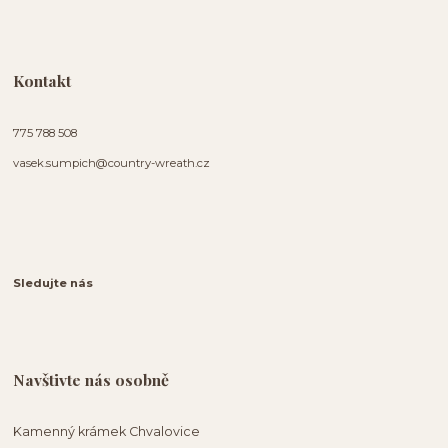
Kontakt
775 788 508
vasek.sumpich@country-wreath.cz
Sledujte nás
Navštivte nás osobně
Kamenný krámek Chvalovice