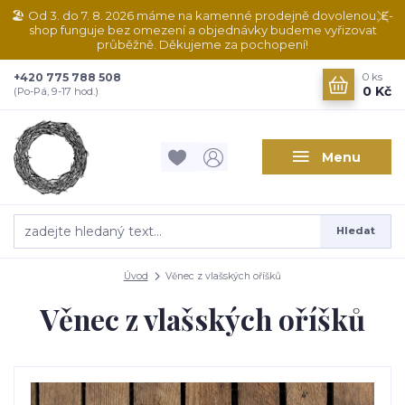
🏖️ Od 3. do 7. 8. 2026 máme na kamenné prodejně dovolenou. E-
shop funguje bez omezení a objednávky budeme vyřizovat
průběžně. Děkujeme za pochopení!
+420 775 788 508
0
ks
0 Kč
(Po-Pá, 9-17 hod.)
Menu
Hledat
Úvod
Věnec z vlašských oříšků
Věnec z vlašských oříšků