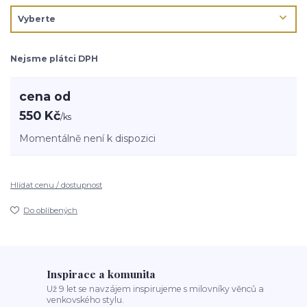
Nejsme plátci DPH
cena od
550 Kč
/
ks
Momentálně není k dispozici
Hlídat cenu / dostupnost
Do oblíbených
Inspirace a komunita
Už 9 let se navzájem inspirujeme s milovníky věnců a
venkovského stylu.