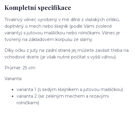
Kompletní specifikace
Trvalinvý věnec vyrobený v mé dílně z vlašských oříšků,
doplněný o mech nebo lišejník (podle Vámi zvolené
varianty) s jutovou mašličkou nebo rolničkami. Věnec je
tvořený na základovém korpusu ze slámy.
Díky očku z juty na zadní straně jej můžete zavěsit třeba na
vchodové dveře (je však nutné počítat s vyšší váhou).
Průměr: 25 cm
Varianta:
varianta 1 (s šedým lišejníkem a jutovou mašličkou)
varianta 2 (se zeleným mechem a rezavými
rolničkami)