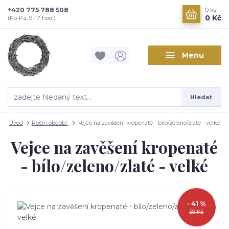
+420 775 788 508
0
ks
0 Kč
(Po-Pá, 9-17 hod.)
Menu
Hledat
Úvod
Roční období
Vejce na zavěšení kropenaté - bílo/zeleno/zlaté - velké
Vejce na zavěšení kropenaté
- bílo/zeleno/zlaté - velké
- 41 %
59 Kč