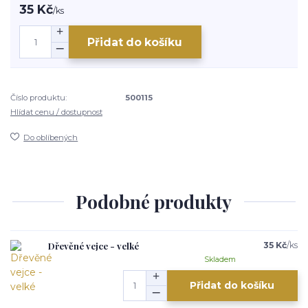
35 Kč
/
ks
Přidat do košíku
Číslo produktu:
500115
Hlídat cenu / dostupnost
Do oblíbených
Podobné produkty
Dřevěné vejce - velké
35 Kč
/
ks
Skladem
Přidat do košíku