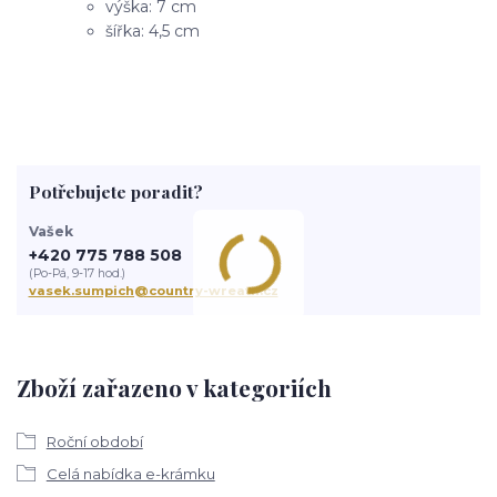
výška: 7 cm
šířka: 4,5 cm
Potřebujete poradit?
Vašek
+420 775 788 508
(Po-Pá, 9-17 hod.)
vasek.sumpich@country-wreath.cz
Zboží zařazeno v kategoriích
Roční období
Celá nabídka e-krámku