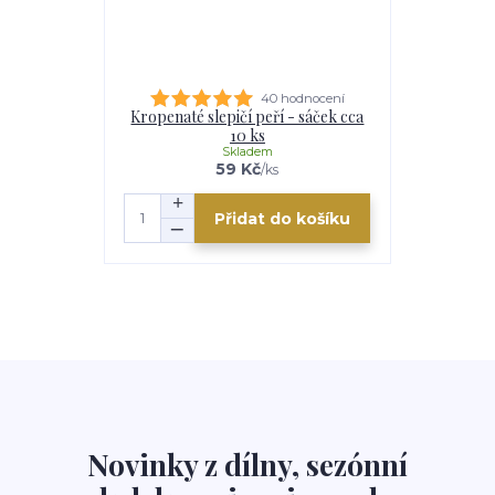
40 hodnocení
Kropenaté slepičí peří - sáček cca
10 ks
Skladem
59 Kč
/
ks
Přidat do košíku
Novinky z dílny, sezónní