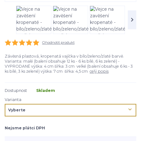
Ohodnotit produkt
Závěsná plastová, kropenatá vajíčka v bílo/zeleno/zlaté barvě.
Varianta: malé (balení obsahuje 12 ks - 6 ks bílé, 6 ks zelené) -
VYPRODANÉ výška: 4 cm šířka: 3 cm velké (balení obsahuje 6 ks - 3
ks bílé, 3 ks zelené) výška: 7 cm šířka: 4,5 cm
celý popis
Dostupnost
Skladem
Varianta
Nejsme plátci DPH