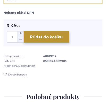
Nejsme plátci DPH
3 Kč
/
ks
Přidat do košíku
Číslo produktu:
400197-2
EAN kód:
8591924062905
Hlídat cenu / dostupnost
Do oblíbených
Podobné produkty