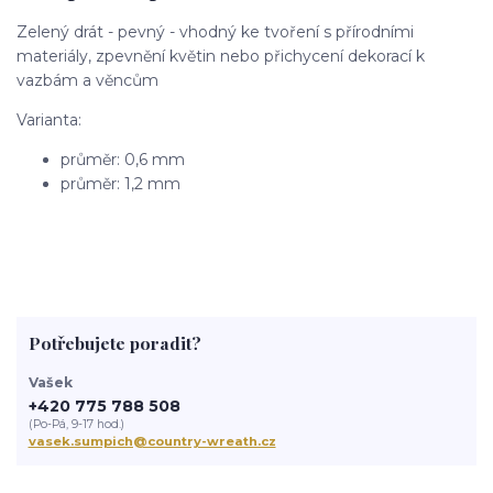
Zelený drát - pevný - vhodný ke tvoření s přírodními
materiály, zpevnění květin nebo přichycení dekorací k
vazbám a věncům
Varianta:
průměr: 0,6 mm
průměr: 1,2 mm
Potřebujete poradit?
Vašek
+420 775 788 508
(Po-Pá, 9-17 hod.)
vasek.sumpich@country-wreath.cz