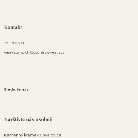
Kontakt
775 788 508
vasek.sumpich@country-wreath.cz
Sledujte nás
Navštivte nás osobně
Kamenný krámek Chvalovice