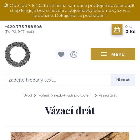
🏖️ Od 3. do 7. 8. 2026 máme na kamenné prodejně dovolenou. E-
shop funguje bez omezení a objednávky budeme vyřizovat
průběžně. Děkujeme za pochopení!
+420 775 788 508
0
ks
0 Kč
(Po-Pá, 9-17 hod.)
Menu
Hledat
Úvod
Tvoření
nezbytnosti pro tvoření
Vázací drát
Vázací drát