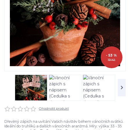
- 53 %
19 Kč
Ohodnotit produkt
Dřevěný zápich na uvitání Vašich návštěv během vánočních svátků.
Ideální do truhlíků a dalších vánočních aranžmá. Míry: výška: 33 - 35