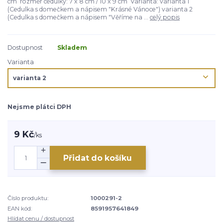
cm rozměr cedulky: 7 x 8 cm / 10 x 9 cm Varianta: varianta 1
(Cedulka s domečkem a nápisem "Krásné Vánoce") varianta 2
(Cedulka s domečkem a nápisem "Věříme na ...
celý popis
Dostupnost
Skladem
Varianta
Nejsme plátci DPH
9 Kč
/
ks
Přidat do košíku
Číslo produktu:
1000291-2
EAN kód:
8591957641849
Hlídat cenu / dostupnost