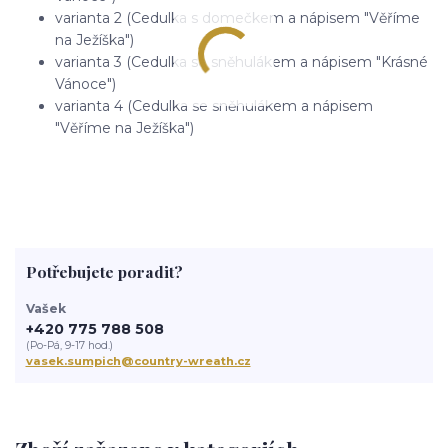
varianta 2 (Cedulka s domečkem a nápisem "Věříme
na Ježíška")
varianta 3 (Cedulka se sněhulákem a nápisem "Krásné
Vánoce")
varianta 4 (Cedulka se sněhulákem a nápisem
"Věříme na Ježíška")
Potřebujete poradit?
Vašek
+420 775 788 508
(Po-Pá, 9-17 hod.)
vasek.sumpich@country-wreath.cz