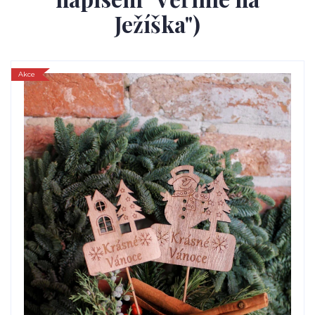
Ježíška")
Akce