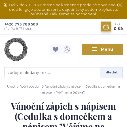
🏖️ Od 3. do 7. 8. 2026 máme na kamenné prodejně dovolenou. E-
shop funguje bez omezení a objednávky budeme vyřizovat
průběžně. Děkujeme za pochopení!
+420 775 788 508
0
ks
0 Kč
(Po-Pá, 9-17 hod.)
Menu
Hledat
Úvod
Roční období
Vánoční zápich s nápisem (Cedulka s domečkem a
nápisem "Věříme na Ježíška")
Vánoční zápich s nápisem
(Cedulka s domečkem a
nápisem "Věříme na