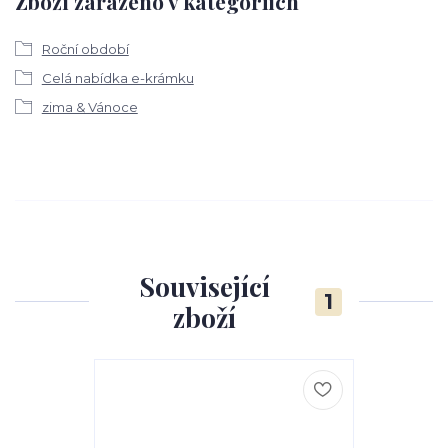
Zboží zařazeno v kategoriích
Roční období
Celá nabídka e-krámku
zima & Vánoce
Související
1
zboží