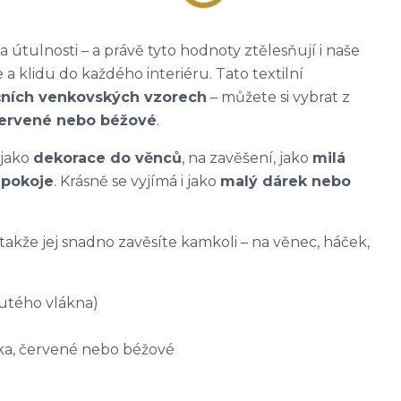
útulnosti – a právě tyto hodnoty ztělesňují i naše
e a klidu do každého interiéru. Tato textilní
čních venkovských vzorech
– můžete si vybrat z
 červené nebo béžové
.
 jako
dekorace do věnců
, na zavěšení, jako
milá
 pokoje
. Krásně se vyjímá i jako
malý dárek nebo
 takže jej snadno zavěsíte kamkoli – na věnec, háček,
 dutého vlákna)
ička, červené nebo béžové