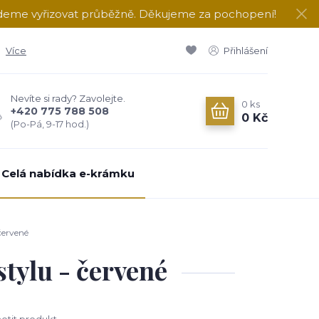
udeme vyřizovat průběžně. Děkujeme za pochopení!
Více
Přihlášení
Nevíte si rady? Zavolejte.
0
ks
+420 775 788 508
0 Kč
(Po-Pá, 9-17 hod.)
Celá nabídka e-krámku
červené
stylu - červené