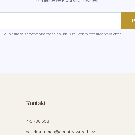
Přihlaste se k odběru novinek.
P
Souhlasím se
zpracováním osobních údajů
za účelem rozesílky newsletteru.
Kontakt
775 788 508
vasek.sumpich@country-wreath.cz