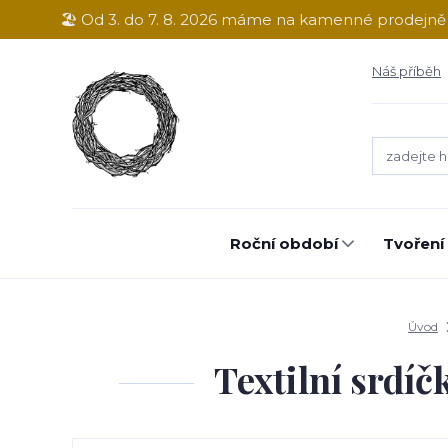
🏖️ Od 3. do 7. 8. 2026 máme na kamenné prodejn
Náš příběh
Roční období
Tvoření
Úvod
Textilní srdíč