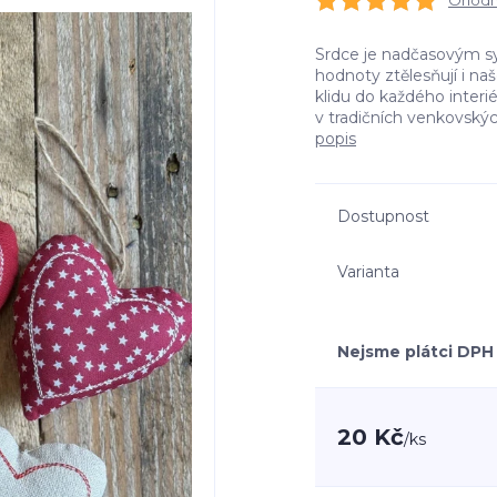
Ohodno
Srdce je nadčasovým sy
hodnoty ztělesňují i naš
klidu do každého interié
v tradičních venkovských
popis
Dostupnost
Varianta
Nejsme plátci DPH
20 Kč
/
ks