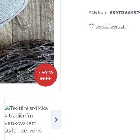
EAN kód:
85911366957
Do oblíbených
- 47 %
38 Kč