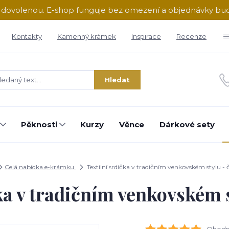
ě dovolenou. E-shop funguje bez omezení a objednávky b
Kontakty
Kamenný krámek
Inspirace
Recenze
Hledat
Pěknosti
Kurzy
Věnce
Dárkové sety
Celá nabídka e-krámku
Textilní srdíčka v tradičním venkovském stylu - 
ka v tradičním venkovském 