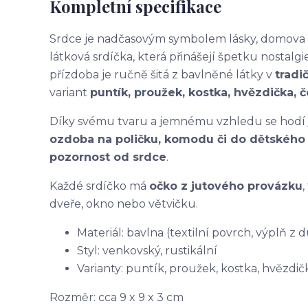
Kompletní specifikace
Srdce je nadčasovým symbolem lásky, domova a 
látková srdíčka, která přinášejí špetku nostalgi
přízdoba je ručně šitá z bavlněné látky v
tradi
variant
puntík, proužek, kostka, hvězdička,
Díky svému tvaru a jemnému vzhledu se hodí
ozdoba na poličku, komodu či do dětského
pozornost od srdce
.
Každé srdíčko má
očko z jutového provázku
,
dveře, okno nebo větvičku.
Materiál: bavlna (textilní povrch, výplň z
Styl: venkovský, rustikální
Varianty: puntík, proužek, kostka, hvězd
Rozměr: cca 9 x 9 x 3 cm