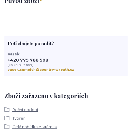
Původ zboží
Potřebujete poradit?
Vašek
+420 775 788 508
(Po-Pá, 9-17 hod.)
vasek.sumpich@country-wreath.cz
Zboží zařazeno v kategoriích
Roční období
Tvoření
Celá nabídka e-krámku