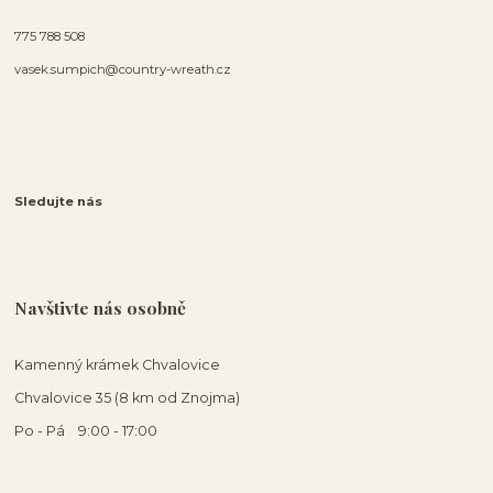
775 788 508
vasek.sumpich@country-wreath.cz
Sledujte nás
Navštivte nás osobně
Kamenný krámek Chvalovice
Chvalovice 35 (8 km od Znojma)
Po - Pá 9:00 - 17:00