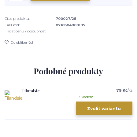
Číslo produktu:
700027/25
EAN kód:
8718584900105
Hlídat cenu / dostupnost
Do oblíbených
Podobné produkty
Tilandsie
79 Kč
/
ks
Skladem
Zvolit variantu