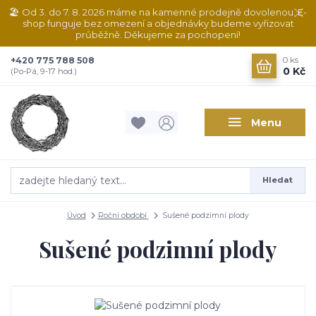
🏖️ Od 3. do 7. 8. 2026 máme na kamenné prodejně dovolenou. E-
shop funguje bez omezení a objednávky budeme vyřizovat
průběžně. Děkujeme za pochopení!
+420 775 788 508
0
ks
0 Kč
(Po-Pá, 9-17 hod.)
Menu
Hledat
Úvod
Roční období
Sušené podzimní plody
Sušené podzimní plody