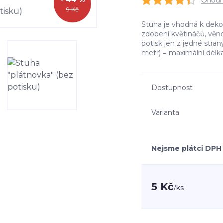
Ohodno
9 Kč
Stuha je vhodná k deko
zdobení květináčů, věnců
potisk jen z jedné stran
metr) = maximální délka
Dostupnost
Varianta
Nejsme plátci DPH
5 Kč
/
ks