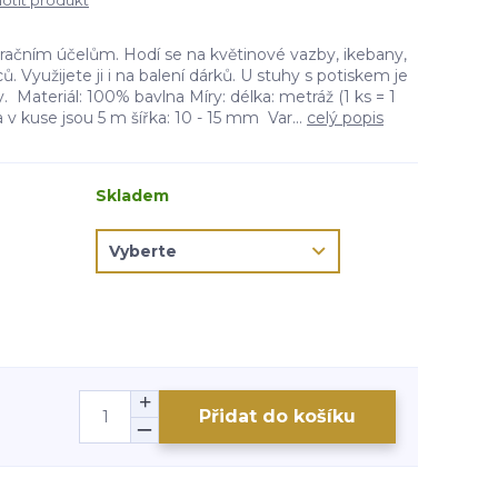
tit produkt
račním účelům. Hodí se na květinové vazby, ikebany,
. Využijete ji i na balení dárků. U stuhy s potiskem je
y. Materiál: 100% bavlna Míry: délka: metráž (1 ks = 1
 v kuse jsou 5 m šířka: 10 - 15 mm Var...
celý popis
Skladem
Přidat do košíku