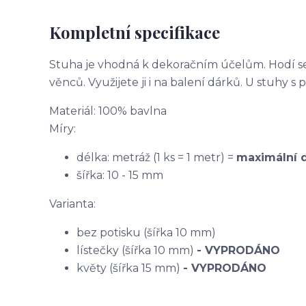
Kompletní specifikace
Stuha je vhodná k dekoračním účelům. Hodí se 
věnců. Využijete ji i na balení dárků. U stuhy s 
Materiál: 100% bavlna
Míry:
délka: metráž (1 ks = 1 metr) =
maximální d
šířka: 10 - 15 mm
Varianta:
bez potisku (šířka 10 mm)
lístečky (šířka 10 mm)
- VYPRODÁNO
květy (šířka 15 mm)
- VYPRODÁNO