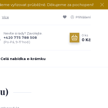
udeme vyřizovat průběžně. Děkujeme za pochopení!
Více
Přihlášení
Nevíte si rady? Zavolejte.
0
ks
+420 775 788 508
0 Kč
(Po-Pá, 9-17 hod.)
Celá nabídka e-krámku
ku)