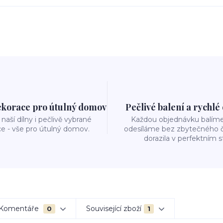
ekorace pro útulný domov
Pečlivé balení a rychlé
naší dílny i pečlivě vybrané
Každou objednávku balíme 
e - vše pro útulný domov.
odesíláme bez zbytečného č
dorazila v perfektním s
Komentáře
Související zboží
0
1