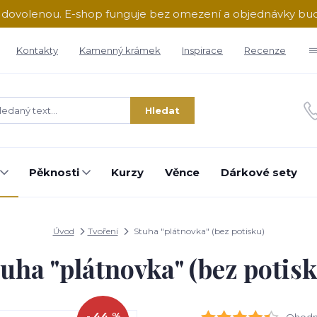
ě dovolenou. E-shop funguje bez omezení a objednávky b
Kontakty
Kamenný krámek
Inspirace
Recenze
Hledat
Pěknosti
Kurzy
Věnce
Dárkové sety
Úvod
Tvoření
Stuha "plátnovka" (bez potisku)
uha "plátnovka" (bez potis
- 44 %