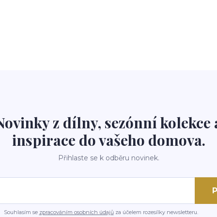
Novinky z dílny, sezónní kolekce 
inspirace do vašeho domova.
Přihlaste se k odběru novinek.
P
Souhlasím se
zpracováním osobních údajů
za účelem rozesílky newsletteru.