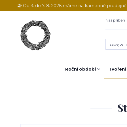
🏖️ Od 3. do 7. 8. 2026 máme na kamenné prodejn
Náš příběh
Roční období
Tvoření
St