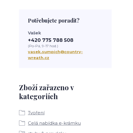
Potřebujete poradit?
Vašek
+420 775 788 508
(Po-Pá, 9-17 hod.)
vasek.sumpich@country-
wreath.cz
Zboží zařazeno v
kategoriích
Tvoření
Celá nabídka e-krámku