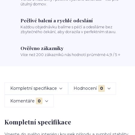
útulný domov.
Pečlivé balení a rychlé odeslání
Každou objednávku balíme s péčí a odesíláme bez
zbytečného čekání, aby dorazila v perfektním stavu.
Ověřeno zákazníky
Více než 200 zákazníků nás hodnotí průměrně 4,9 / 5 ⭐
Kompletní specifikace
Hodnocení
0
Komentáře
0
Kompletní specifikace
Vneste do svého interiéru kousek přírody a symbol stability.