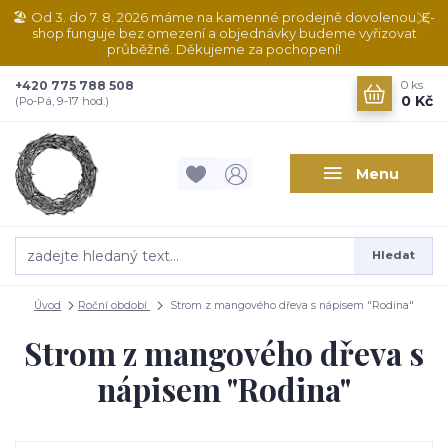
🏖️ Od 3. do 7. 8. 2026 máme na kamenné prodejně dovolenou. E-
shop funguje bez omezení a objednávky budeme vyřizovat
průběžně. Děkujeme za pochopení!
+420 775 788 508
0
ks
0 Kč
(Po-Pá, 9-17 hod.)
Menu
Hledat
Úvod
Roční období
Strom z mangového dřeva s nápisem "Rodina"
Strom z mangového dřeva s
nápisem "Rodina"