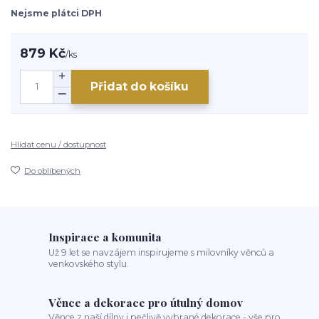
Nejsme plátci DPH
879 Kč
/
ks
Přidat do košíku
Hlídat cenu / dostupnost
Do oblíbených
Inspirace a komunita
Už 9 let se navzájem inspirujeme s milovníky věnců a
venkovského stylu.
Věnce a dekorace pro útulný domov
Věnce z naší dílny i pečlivě vybrané dekorace - vše pro