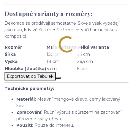
Dostupné varianty a rozměry:
Dekorace se prodávají samostatně. Skvěle však vypadají i
jako duo, kdy větší a menší strom vytvoří harmonickou
kompozici.
Rozměr
Malá varianta
Velká varianta
Šířka
15,5 cm
23 cm
Výška
18 cm
26,5 cm
Hloubka (tloušťka)
5 cm
5 cm
Exportovat do Tabulek
Technické parametry:
Materiál:
Masivní mangové dřevo, černý lakovaný
kov.
Zpracování:
Ruční výbrus s důrazem na zachování
přirozené krásy dřeva.
Použití:
Pouze do interiéru.