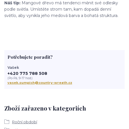
Náš tip:
Mangové dřevo má tendenci měnit své odlesky
podle světla. Umístěte strom tam, kam dopadá denní
světlo, aby vynikla jeho medová barva a bohatá struktura.
Potřebujete poradit?
Vašek
+420 775 788 508
(Po-Pá, 9-17 hod.)
vasek.sumpich@country-wreath.cz
Zboží zařazeno v kategoriích
Roční období