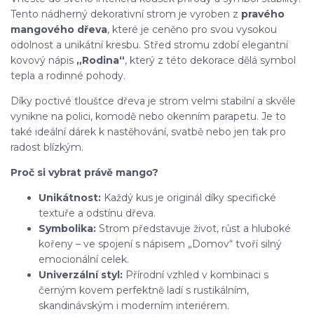
Tento nádherný dekorativní strom je vyroben z
pravého
mangového dřeva
, které je ceněno pro svou vysokou
odolnost a unikátní kresbu. Střed stromu zdobí elegantní
kovový nápis
„Rodina“
, který z této dekorace dělá symbol
tepla a rodinné pohody.
Díky poctivé tloušťce dřeva je strom velmi stabilní a skvěle
vynikne na polici, komodě nebo okenním parapetu. Je to
také ideální dárek k nastěhování, svatbě nebo jen tak pro
radost blízkým.
Proč si vybrat právě mango?
Unikátnost:
Každý kus je originál díky specifické
textuře a odstínu dřeva.
Symbolika:
Strom představuje život, růst a hluboké
kořeny – ve spojení s nápisem „Domov“ tvoří silný
emocionální celek.
Univerzální styl:
Přírodní vzhled v kombinaci s
černým kovem perfektně ladí s rustikálním,
skandinávským i moderním interiérem.