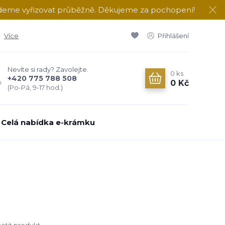
udeme vyřizovat průběžně. Děkujeme za pochopení!
Více
Přihlášení
Nevíte si rady? Zavolejte.
0
ks
+420 775 788 508
0 Kč
(Po-Pá, 9-17 hod.)
Celá nabídka e-krámku