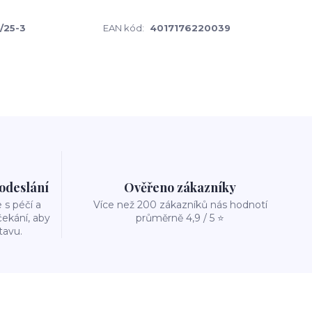
/25-3
EAN kód:
4017176220039
 odeslání
Ověřeno zákazníky
s péčí a
Více než 200 zákazníků nás hodnotí
ekání, aby
průměrně 4,9 / 5 ⭐
tavu.