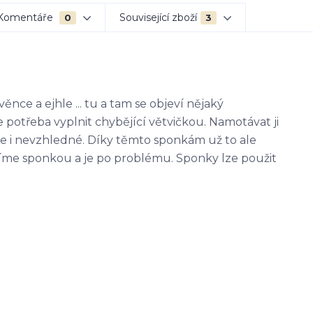
Komentáře
Související zboží
0
3
ěnce a ejhle ... tu a tam se objeví nějaký
potřeba vyplnit chybějící větvičkou. Namotávat ji
e i nevzhledné. Díky těmto sponkám už to ale
íme sponkou a je po problému. Sponky lze použit