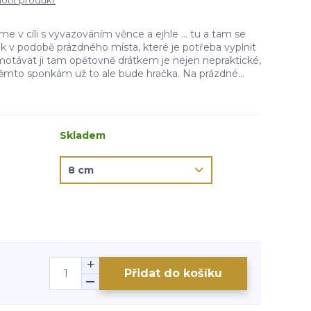
tit produkt
e v cíli s vyvazováním věnce a ejhle ... tu a tam se
k v podobě prázdného místa, které je potřeba vyplnit
motávat ji tam opětovně drátkem je nejen nepraktické,
těmto sponkám už to ale bude hračka. Na prázdné...
Skladem
Přidat do košíku