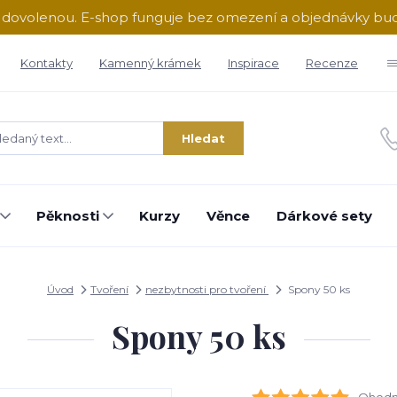
ě dovolenou. E-shop funguje bez omezení a objednávky b
Kontakty
Kamenný krámek
Inspirace
Recenze
Hledat
Pěknosti
Kurzy
Věnce
Dárkové sety
Úvod
Tvoření
nezbytnosti pro tvoření
Spony 50 ks
Spony 50 ks