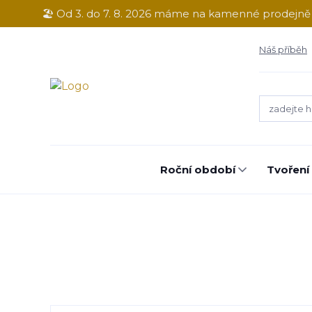
🏖️ Od 3. do 7. 8. 2026 máme na kamenné prodejn
Náš příběh
Roční období
Tvoření