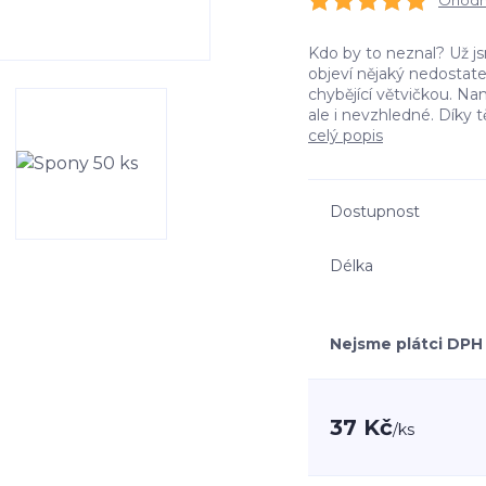
Ohodno
Kdo by to neznal? Už jsm
objeví nějaký nedostate
chybějící větvičkou. Na
ale i nevzhledné. Díky 
celý popis
Dostupnost
Délka
Nejsme plátci DPH
37 Kč
/
ks