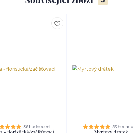
36 hodnocení
53 hodnoc
a - floristická/začišťovací
Myrtový drátek