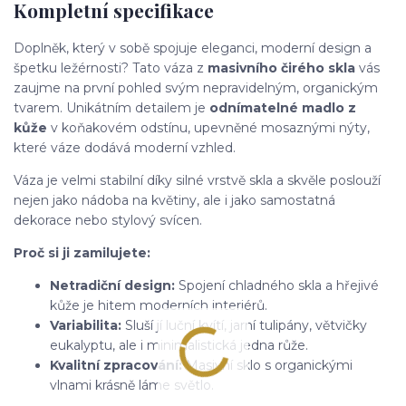
Kompletní specifikace
Doplněk, který v sobě spojuje eleganci, moderní design a
špetku ležérnosti? Tato váza z
masivního čirého skla
vás
zaujme na první pohled svým nepravidelným, organickým
tvarem. Unikátním detailem je
odnímatelné madlo z
kůže
v koňakovém odstínu, upevněné mosaznými nýty,
které váze dodává moderní vzhled.
Váza je velmi stabilní díky silné vrstvě skla a skvěle poslouží
nejen jako nádoba na květiny, ale i jako samostatná
dekorace nebo stylový svícen.
Proč si ji zamilujete:
Netradiční design:
Spojení chladného skla a hřejivé
kůže je hitem moderních interiérů.
Variabilita:
Sluší jí luční kvítí, jarní tulipány, větvičky
eukalyptu, ale i minimalistická jedna růže.
Kvalitní zpracování:
Masivní sklo s organickými
vlnami krásně láme světlo.