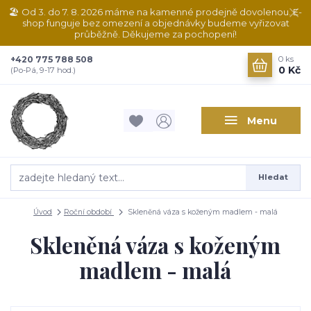
🏖️ Od 3. do 7. 8. 2026 máme na kamenné prodejně dovolenou. E-
shop funguje bez omezení a objednávky budeme vyřizovat
průběžně. Děkujeme za pochopení!
+420 775 788 508
0
ks
0 Kč
(Po-Pá, 9-17 hod.)
Menu
Hledat
Úvod
Roční období
Skleněná váza s koženým madlem - malá
Skleněná váza s koženým
madlem - malá