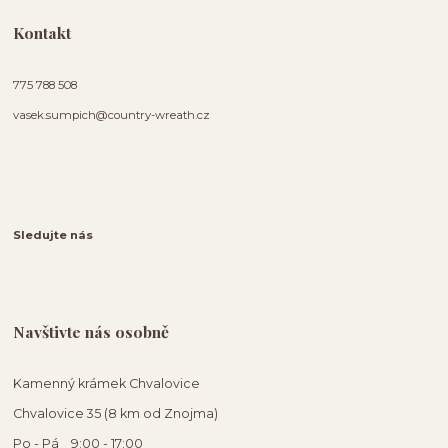
Kontakt
775 788 508
vasek.sumpich@country-wreath.cz
Sledujte nás
Navštivte nás osobně
Kamenný krámek Chvalovice
Chvalovice 35 (8 km od Znojma)
Po - Pá 9:00 - 17:00