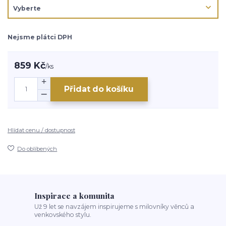
Nejsme plátci DPH
859 Kč
/
ks
Přidat do košíku
Hlídat cenu / dostupnost
Do oblíbených
Inspirace a komunita
Už 9 let se navzájem inspirujeme s milovníky věnců a
venkovského stylu.