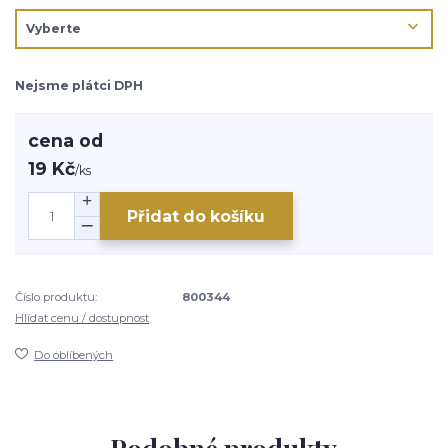
Nejsme plátci DPH
cena od
19 Kč
/
ks
Přidat do košíku
Číslo produktu:
800344
Hlídat cenu / dostupnost
Do oblíbených