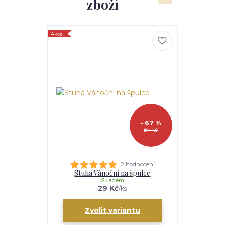
zboží
Akce
- 67 %
87 Kč
2 hodnocení
Stuha Vánoční na špulce
Skladem
29 Kč
/
ks
Zvolit variantu