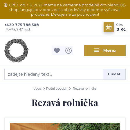
🏖️ Od 3. do 7. 8. 2026 máme na kamenné prodejně dovolenou. E-
shop funguje bez omezení a objednávky budeme vyřizovat
průběžně. Děkujeme za pochopení!
+420 775 788 508
0
ks
0 Kč
(Po-Pá, 9-17 hod.)
Menu
Hledat
Úvod
Roční období
Rezavá rolnička
Rezavá rolnička