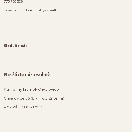
775 788 508
vasek.sumpich@country-wreath.cz
Sledujte nás
Navštivte nás osobně
Kamenný krámek Chvalovice
Chvalovice 35 (8 km od Znojma)
Po - Pá 9:00 - 17:00