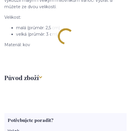
vykouzlí malým i velkým milovníkům Vánoc! Vybrat si
můžete ze dvou velikostí.
Velikost:
malá (průměr: 2,5 cm)
velká (průměr: 3 cm)
Materiál: kov
Původ zboží
Potřebujete poradit?
Vašek