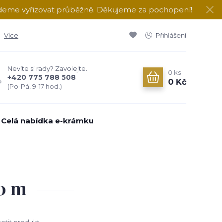
udeme vyřizovat průběžně. Děkujeme za pochopení!
Více
Přihlášení
Nevíte si rady? Zavolejte.
0
ks
+420 775 788 508
0 Kč
(Po-Pá, 9-17 hod.)
Celá nabídka e-krámku
00 m