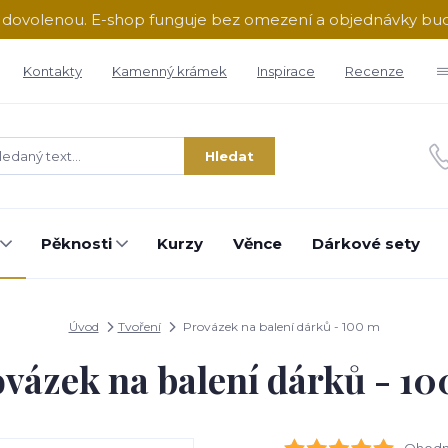
ě dovolenou. E-shop funguje bez omezení a objednávky b
Kontakty
Kamenný krámek
Inspirace
Recenze
Hledat
Pěknosti
Kurzy
Věnce
Dárkové sety
Úvod
Tvoření
Provázek na balení dárků - 100 m
vázek na balení dárků - 1