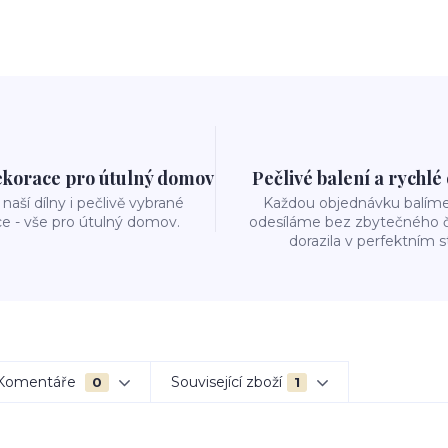
ekorace pro útulný domov
Pečlivé balení a rychlé
naší dílny i pečlivě vybrané
Každou objednávku balíme 
e - vše pro útulný domov.
odesíláme bez zbytečného č
dorazila v perfektním s
Komentáře
Související zboží
0
1