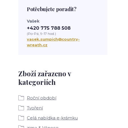
Potřebujete poradit?
Vašek
+420 775 788 508
(Po-Pá, 9-17 hod.)
vasek.sumpich@country-
wreath.cz
Zboží zařazeno v
kategoriích
Roční období
Tvoření
Celá nabídka e-krámku
zima & Vánoce