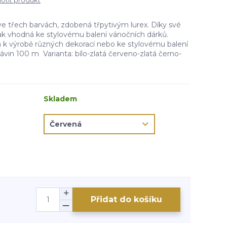
tit produkt
ve třech barvách, zdobená třpytivým lurex. Díky své
ak vhodná ke stylovému balení vánočních dárků.
ná k výrobě různých dekorací nebo ke stylovému balení
vin 100 m Varianta: bílo-zlatá červeno-zlatá černo-
Skladem
Přidat do košíku