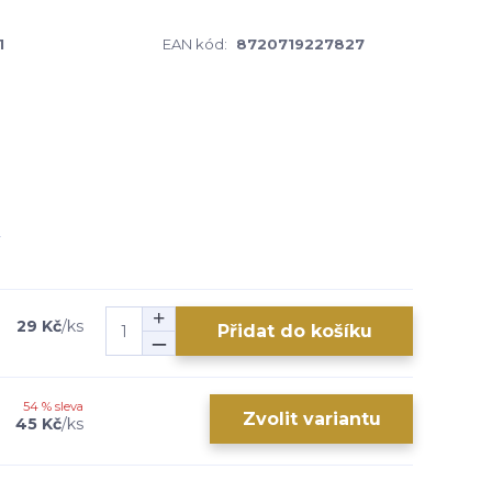
1
EAN kód:
8720719227827
29 Kč
/
ks
Přidat do košíku
54 % sleva
Zvolit variantu
45 Kč
/
ks