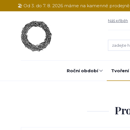
🏖️ Od 3. do 7. 8. 2026 máme na kamenné prodejn
Náš příběh
Roční období
Tvoření
Pro