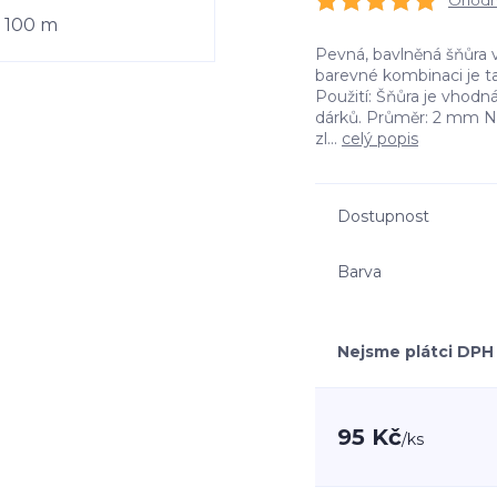
Ohodno
Pevná, bavlněná šňůra 
barevné kombinaci je t
Použití: Šňůra je vhod
dárků. Průměr: 2 mm Ná
zl...
celý popis
Dostupnost
Barva
Nejsme plátci DPH
95 Kč
/
ks