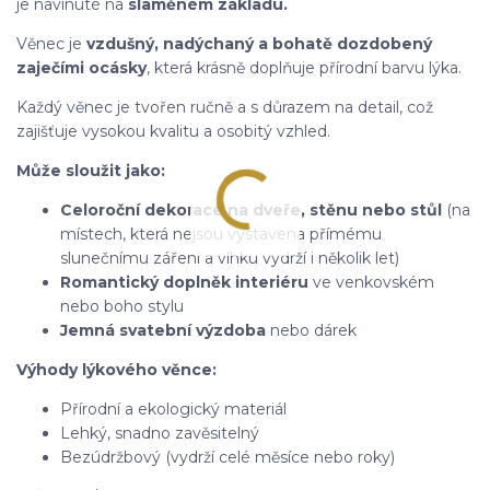
je navinuté na
slaměném základu.
Věnec je
vzdušný, nadýchaný a bohatě dozdobený
zaječími ocásky
, která krásně doplňuje přírodní barvu lýka.
Každý věnec je tvořen ručně a s důrazem na detail, což
zajišťuje vysokou kvalitu a osobitý vzhled.
Může sloužit jako:
Celoroční dekorace na dveře, stěnu nebo stůl
(na
místech, která nejsou vystavena přímému
slunečnímu záření a vlhku vydrží i několik let)
Romantický doplněk interiéru
ve venkovském
nebo boho stylu
Jemná svatební výzdoba
nebo dárek
Výhody lýkového věnce:
Přírodní a ekologický materiál
Lehký, snadno zavěsitelný
Bezúdržbový (vydrží celé měsíce nebo roky)