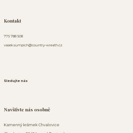
Kontakt
775 788 508
vasek.sumpich@country-wreath.cz
Sledujte nás
Navštivte nás osobně
Kamenný krámek Chvalovice