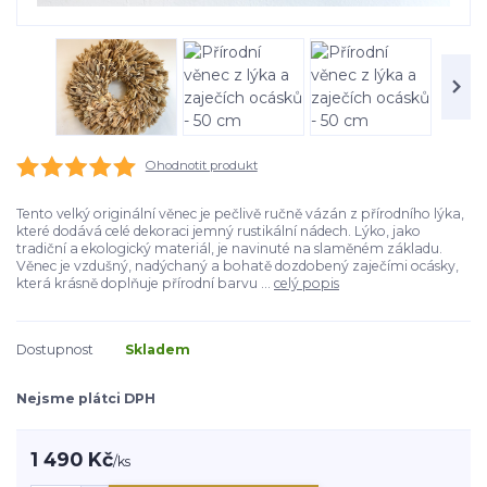
Ohodnotit produkt
Tento velký originální věnec je pečlivě ručně vázán z přírodního lýka,
které dodává celé dekoraci jemný rustikální nádech. Lýko, jako
tradiční a ekologický materiál, je navinuté na slaměném základu.
Věnec je vzdušný, nadýchaný a bohatě dozdobený zaječími ocásky,
která krásně doplňuje přírodní barvu ...
celý popis
Dostupnost
Skladem
Nejsme plátci DPH
1 490 Kč
/
ks