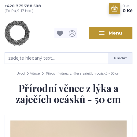
+420 775 788 508
0
ks
0 Kč
(Po-Pá, 9-17 hod.)
Menu
Hledat
Úvod
Věnce
Přírodní věnec z lýka a zaječích ocásků - 50 cm
Přírodní věnec z lýka a
zaječích ocásků - 50 cm