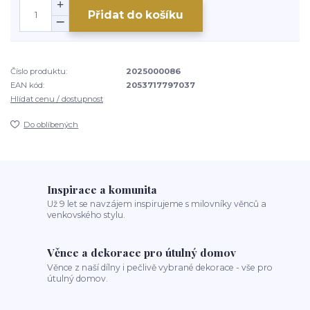
Přidat do košíku
Číslo produktu:
2025000086
EAN kód:
2053717797037
Hlídat cenu / dostupnost
Do oblíbených
Inspirace a komunita
Už 9 let se navzájem inspirujeme s milovníky věnců a
venkovského stylu.
Věnce a dekorace pro útulný domov
Věnce z naší dílny i pečlivě vybrané dekorace - vše pro
útulný domov.