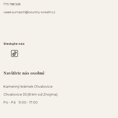
775 788 508
vasek.sumpich@country-wreath.cz
Sledujte nás
Navštivte nás osobně
Kamenný krámek Chvalovice
Chvalovice 35 (8 km od Znojma)
Po - Pá 9:00 - 17:00