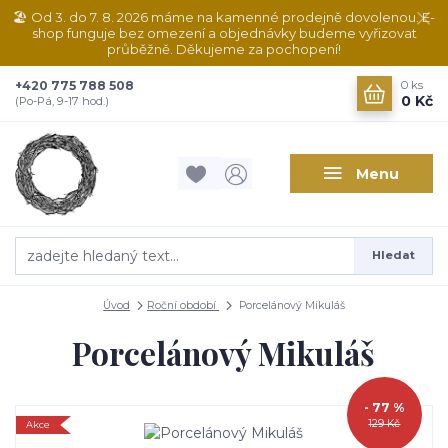
🏖️ Od 3. do 7. 8. 2026 máme na kamenné prodejně dovolenou. E-
shop funguje bez omezení a objednávky budeme vyřizovat
průběžně. Děkujeme za pochopení!
+420 775 788 508
0
ks
0 Kč
(Po-Pá, 9-17 hod.)
Menu
Hledat
Úvod
Roční období
Porcelánový Mikuláš
Porcelánový Mikuláš
- 77 %
129 Kč
Akce