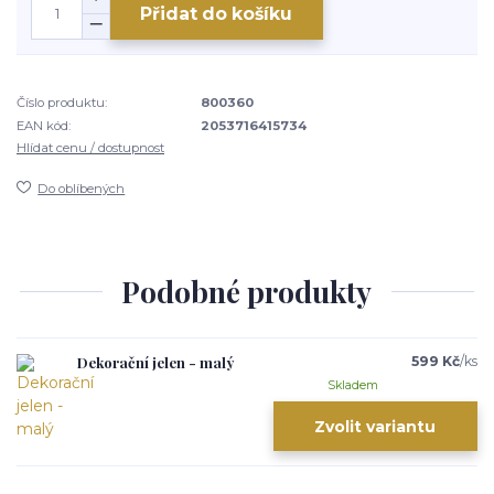
Přidat do košíku
Číslo produktu:
800360
EAN kód:
2053716415734
Hlídat cenu / dostupnost
Do oblíbených
Podobné produkty
Dekorační jelen - malý
599 Kč
/
ks
Skladem
Zvolit variantu