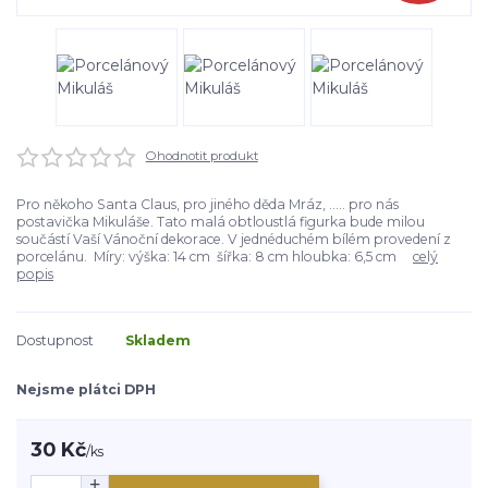
Ohodnotit produkt
Pro někoho Santa Claus, pro jiného děda Mráz, ..... pro nás
postavička Mikuláše. Tato malá obtloustlá figurka bude milou
součástí Vaší Vánoční dekorace. V jednéduchém bílém provedení z
porcelánu. Míry: výška: 14 cm šířka: 8 cm hloubka: 6,5 cm
celý
popis
Dostupnost
Skladem
Nejsme plátci DPH
30 Kč
/
ks