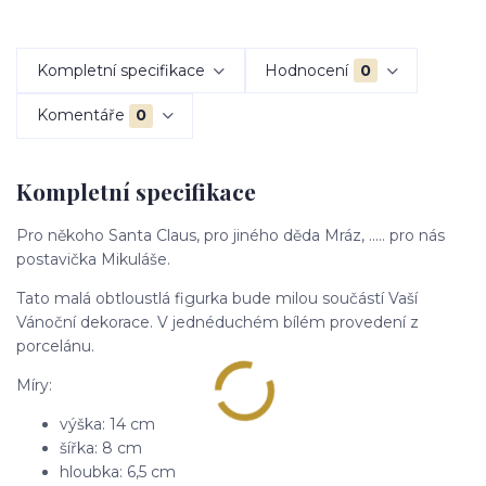
Kompletní specifikace
Hodnocení
0
Komentáře
0
Kompletní specifikace
Pro někoho Santa Claus, pro jiného děda Mráz, ..... pro nás
postavička Mikuláše.
Tato malá obtloustlá figurka bude milou součástí Vaší
Vánoční dekorace. V jednéduchém bílém provedení z
porcelánu.
Míry:
výška: 14 cm
šířka: 8 cm
hloubka: 6,5 cm