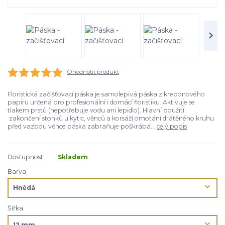
Ohodnotit produkt
Floristická začišťovací páska je samolepivá páska z kreponového
papíru určená pro profesionální i domácí floristiku. Aktivuje se
tlakem prstů (nepotřebuje vodu ani lepidlo). Hlavní použití:
zakončení stonků u kytic, věnců a korsáží omotání drátěného kruhu
před vazbou věnce páska zabraňuje poškrábá...
celý popis
Dostupnost
Skladem
Barva
Šířka