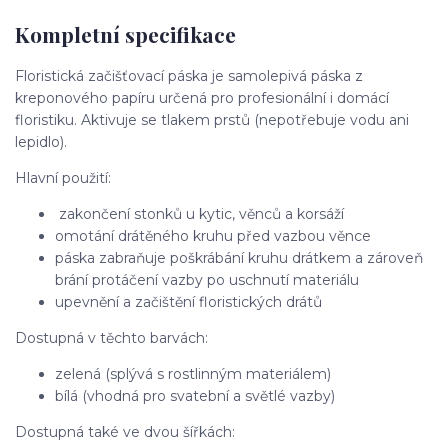
Kompletní specifikace
Floristická začišťovací páska je samolepivá páska z
kreponového papíru určená pro profesionální i domácí
floristiku. Aktivuje se tlakem prstů (nepotřebuje vodu ani
lepidlo).
Hlavní použití:
zakončení stonků u kytic, věnců a korsáží
omotání drátěného kruhu před vazbou věnce
páska zabraňuje poškrábání kruhu drátkem a zároveň
brání protáčení vazby po uschnutí materiálu
upevnění a začištění floristických drátů
Dostupná v těchto barvách:
zelená (splývá s rostlinným materiálem)
bílá (vhodná pro svatební a světlé vazby)
Dostupná také ve dvou šířkách: