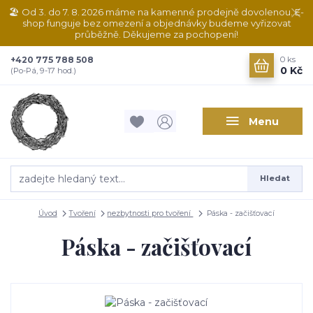
🏖️ Od 3. do 7. 8. 2026 máme na kamenné prodejně dovolenou. E-
shop funguje bez omezení a objednávky budeme vyřizovat
průběžně. Děkujeme za pochopení!
+420 775 788 508
0
ks
0 Kč
(Po-Pá, 9-17 hod.)
Menu
Hledat
Úvod
Tvoření
nezbytnosti pro tvoření
Páska - začišťovací
Páska - začišťovací