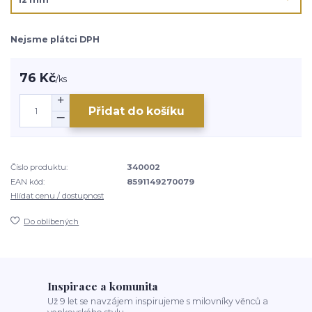
Nejsme plátci DPH
76 Kč
/
ks
Přidat do košíku
Číslo produktu:
340002
EAN kód:
8591149270079
Hlídat cenu / dostupnost
Do oblíbených
Inspirace a komunita
Už 9 let se navzájem inspirujeme s milovníky věnců a