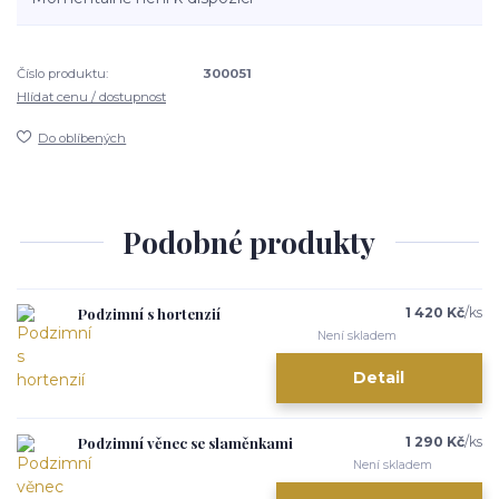
Číslo produktu:
300051
Hlídat cenu / dostupnost
Do oblíbených
Podobné produkty
Podzimní s hortenzií
1 420 Kč
/
ks
Není skladem
Detail
Podzimní věnec se slaměnkami
1 290 Kč
/
ks
Není skladem