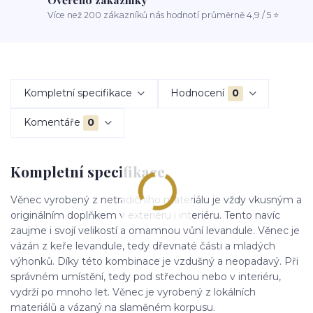
Více než 200 zákazníků nás hodnotí průměrně 4,9 / 5 ⭐
Kompletní specifikace
Hodnocení
0
Komentáře
0
Kompletní specifikace
Věnec vyrobený z netradičního materiálu je vždy vkusným a
originálním doplňkem v exteriéru i interiéru. Tento navíc
zaujme i svojí velikostí a omamnou vůní levandule. Věnec je
vázán z keře levandule, tedy dřevnaté části a mladých
výhonků. Díky této kombinace je vzdušný a neopadavý. Při
správném umístění, tedy pod střechou nebo v interiéru,
vydrží po mnoho let. Věnec je v
yrobený z lokálních
materiálů a vázaný na slaměném korpusu.