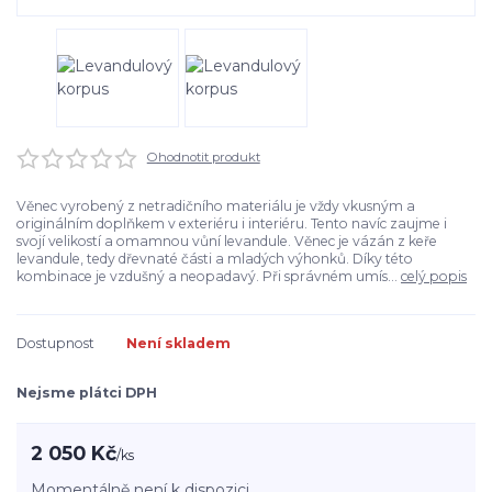
Ohodnotit produkt
Věnec vyrobený z netradičního materiálu je vždy vkusným a
originálním doplňkem v exteriéru i interiéru. Tento navíc zaujme i
svojí velikostí a omamnou vůní levandule. Věnec je vázán z keře
levandule, tedy dřevnaté části a mladých výhonků. Díky této
kombinace je vzdušný a neopadavý. Při správném umís...
celý popis
Dostupnost
Není skladem
Nejsme plátci DPH
2 050 Kč
/
ks
Momentálně není k dispozici