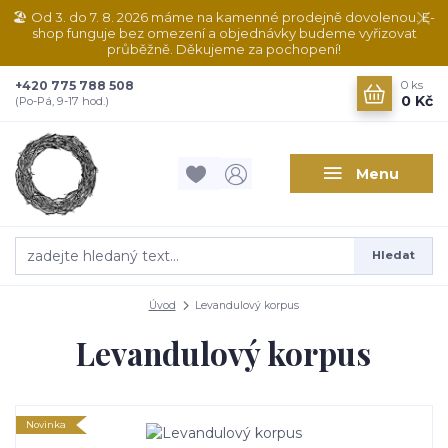
🏖️ Od 3. do 7. 8. 2026 máme na kamenné prodejně dovolenou. E-
shop funguje bez omezení a objednávky budeme vyřizovat
průběžně. Děkujeme za pochopení!
+420 775 788 508
0
ks
0 Kč
(Po-Pá, 9-17 hod.)
Menu
Hledat
Úvod
Levandulový korpus
Levandulový korpus
Novinka