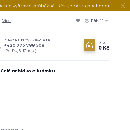
udeme vyřizovat průběžně. Děkujeme za pochopení!
Více
Přihlášení
Nevíte si rady? Zavolejte.
0
ks
+420 775 788 508
0 Kč
(Po-Pá, 9-17 hod.)
Celá nabídka e-krámku