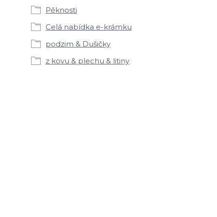
Pěknosti
Celá nabídka e-krámku
podzim & Dušičky
z kovu & plechu & litiny