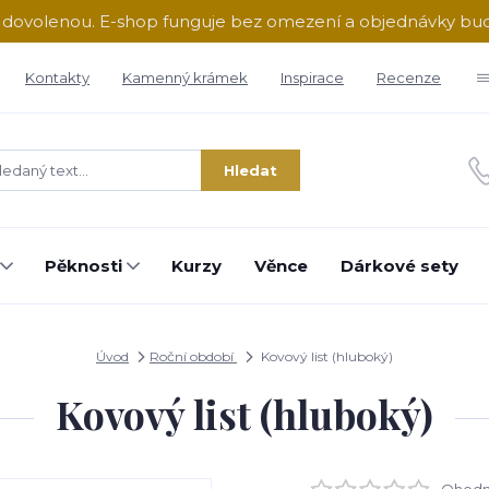
ě dovolenou. E-shop funguje bez omezení a objednávky b
Kontakty
Kamenný krámek
Inspirace
Recenze
Hledat
Pěknosti
Kurzy
Věnce
Dárkové sety
Úvod
Roční období
Kovový list (hluboký)
Kovový list (hluboký)