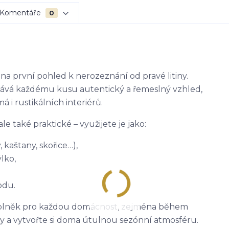
Komentáře
0
na první pohled k nerozeznání od pravé litiny.
odává každému kusu autentický a řemeslný vzhled,
i rustikálních interiérů.
ale také praktické – využijete je jako:
 kaštany, skořice…),
lko,
odu.
ý doplněk pro každou domácnost, zejména během
y a vytvořte si doma útulnou sezónní atmosféru.