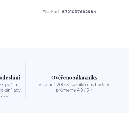
EAN kód:
8721037692984
 odeslání
Ověřeno zákazníky
s péčí a
Více než 200 zákazníků nás hodnotí
ekání, aby
průměrně 4,9 / 5 ⭐
tavu.