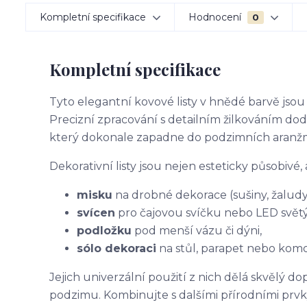
Kompletní specifikace
Hodnocení
0
Kompletní specifikace
Tyto elegantní kovové listy v hnědé barvě jsou 
Precizní zpracování s detailním žilkováním d
který dokonale zapadne do podzimních aranžmá 
Dekorativní listy jsou nejen esteticky působivé, 
misku
na drobné dekorace (sušiny, žaludy,
svícen
pro čajovou svíčku nebo LED světý
podložku
pod menší vázu či dýni,
sólo dekoraci
na stůl, parapet nebo kom
Jejich univerzální použití z nich dělá skvěl
podzimu. Kombinujte s dalšími přírodními prvk