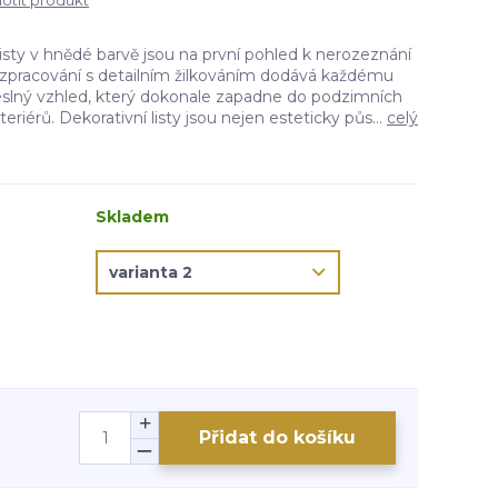
tit produkt
isty v hnědé barvě jsou na první pohled k nerozeznání
ní zpracování s detailním žilkováním dodává každému
slný vzhled, který dokonale zapadne do podzimních
teriérů. Dekorativní listy jsou nejen esteticky půs...
celý
Skladem
Přidat do košíku