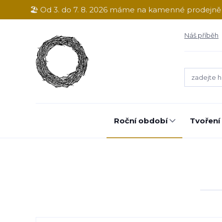
🏖️ Od 3. do 7. 8. 2026 máme na kamenné prodejn
Náš příběh
Roční období
Tvoření