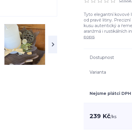
Ohodno
Tyto elegantní kovové l
od pravé litiny. Preciz
kusu autentický a řeme
aranžmá i rustikálních in
popis
Dostupnost
Varianta
Nejsme plátci DPH
239 Kč
/
ks