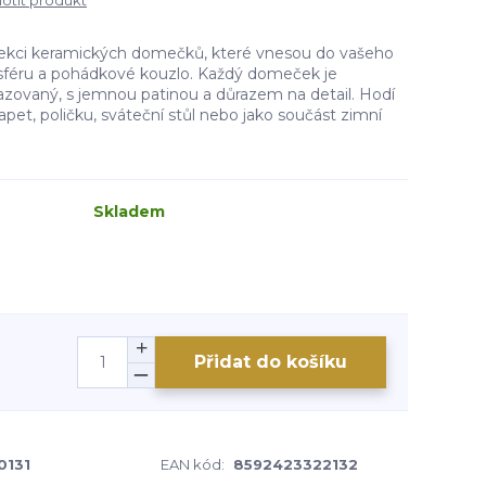
tit produkt
lekci keramických domečků, které vnesou do vašeho
osféru a pohádkové kouzlo. Každý domeček je
lazovaný, s jemnou patinou a důrazem na detail. Hodí
apet, poličku, sváteční stůl nebo jako součást zimní
Skladem
Přidat do košíku
0131
EAN kód:
8592423322132