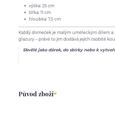
výška: 25 cm
šířka: 11 cm
hloubka: 7,5 cm
Každý domeček je malým uměleckým dílem a můž
glazury – právě to jim dodává jejich osobité kou
Skvělé jako dárek, do sbírky nebo k vytvoř
Původ zboží