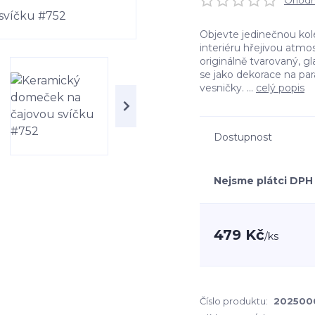
Ohodno
Objevte jedinečnou ko
interiéru hřejivou atm
originálně tvarovaný, g
se jako dekorace na par
vesničky. ...
celý popis
Dostupnost
Nejsme plátci DPH
479 Kč
/
ks
Číslo produktu:
202500