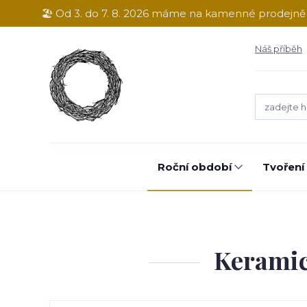
🏖️ Od 3. do 7. 8. 2026 máme na kamenné prodejn
Náš příběh
Roční období
Tvoření
Keramic