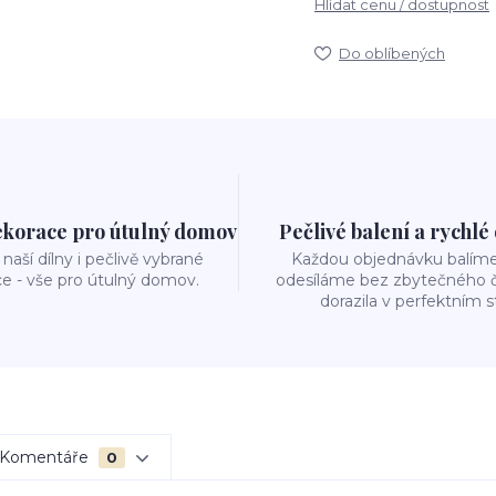
Hlídat cenu / dostupnost
Do oblíbených
ekorace pro útulný domov
Pečlivé balení a rychlé
naší dílny i pečlivě vybrané
Každou objednávku balíme 
e - vše pro útulný domov.
odesíláme bez zbytečného č
dorazila v perfektním s
Komentáře
0