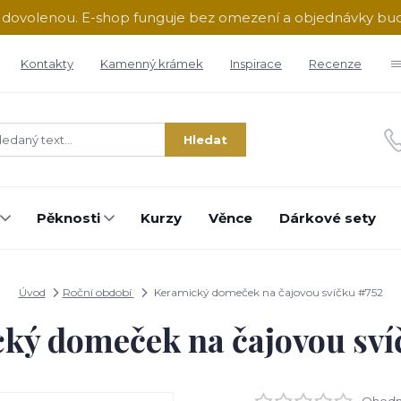
ě dovolenou. E-shop funguje bez omezení a objednávky b
Kontakty
Kamenný krámek
Inspirace
Recenze
Hledat
Pěknosti
Kurzy
Věnce
Dárkové sety
Úvod
Roční období
Keramický domeček na čajovou svíčku #752
ký domeček na čajovou sví