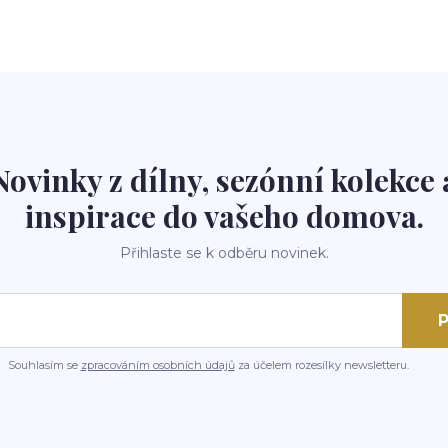
Novinky z dílny, sezónní kolekce 
inspirace do vašeho domova.
Přihlaste se k odběru novinek.
P
Souhlasím se
zpracováním osobních údajů
za účelem rozesílky newsletteru.