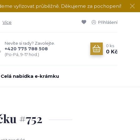
udeme vyřizovat průběžně. Děkujeme za pochopení!
Více
Přihlášení
Nevíte si rady? Zavolejte.
0
ks
+420 775 788 508
0 Kč
(Po-Pá, 9-17 hod.)
Celá nabídka e-krámku
čku #752