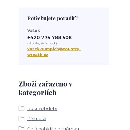
Potřebujete poradit?
Vašek
+420 775 788 508
(Po-Pá, 9-17 hod.)
vasek.sumpich@country-
wreath.cz
Zboží zařazeno v
kategoriích
Roční období
Pěknosti
Celá nabídka e-krámku