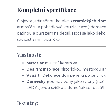
Kompletní specifikace
Objevte jedinečnou kolekci
keramických do
atmosféru a pohádkové kouzlo. Každý domeček 
patinou a důrazem na detail. Hodí se jako dekor
součást zimní vesničky.
Vlastnosti:
Materiál:
Kvalitní keramika
Design:
Inspirace historickou městskou a
Využití:
Dekorace do interiéru po celý rok
Domečky
jsou navrženy jako svícny (stač
LED čajovou svíčku a domeček se rozzáří
Rozměry: