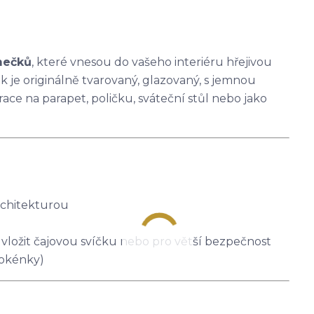
mečků
, které vnesou do vašeho interiéru hřejivou
je originálně tvarovaný, glazovaný, s jemnou
ace na parapet, poličku, sváteční stůl nebo jako
rchitekturou
í vložit čajovou svíčku nebo pro větší bezpečnost
 okénky)