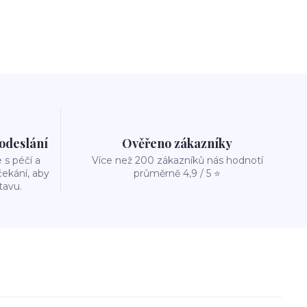
 odeslání
Ověřeno zákazníky
s péčí a
Více než 200 zákazníků nás hodnotí
ekání, aby
průměrně 4,9 / 5 ⭐
tavu.