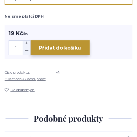
Nejsme plátci DPH
19 Kč
/
ks
Přidat do košíku
Číslo produktu:
-4
Hlídat cenu / dostupnost
Do oblíbených
Podobné produkty