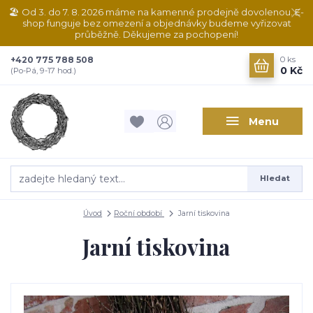
🏖️ Od 3. do 7. 8. 2026 máme na kamenné prodejně dovolenou. E-
shop funguje bez omezení a objednávky budeme vyřizovat
průběžně. Děkujeme za pochopení!
+420 775 788 508
0
ks
0 Kč
(Po-Pá, 9-17 hod.)
Menu
Hledat
Úvod
Roční období
Jarní tiskovina
Jarní tiskovina