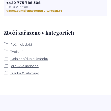
+420 775 788 508
(Po-Pá, 9-17 hod.)
vasek.sumpich@country-wreath.cz
Zboží zařazeno v kategoriích
Roční období
Tvoření
Celá nabídka e-krámku
jaro & Velikonoce
razítka & tiskoviny