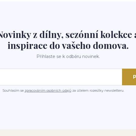
Novinky z dílny, sezónní kolekce 
inspirace do vašeho domova.
Přihlaste se k odběru novinek.
P
Souhlasím se
zpracováním osobních údajů
za účelem rozesílky newsletteru.