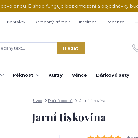
ě dovolenou. E-shop funguje bez omezení a objednávky b
Kontakty
Kamenný krámek
Inspirace
Recenze
Hledat
Pěknosti
Kurzy
Věnce
Dárkové sety
Úvod
Roční období
Jarní tiskovina
Jarní tiskovina