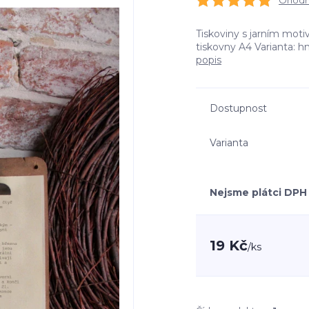
Ohodno
Tiskoviny s jarním moti
tiskovny A4 Varianta: h
popis
Dostupnost
Varianta
Nejsme plátci DPH
19 Kč
/
ks