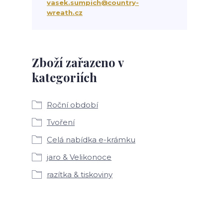
vasek.sumpich@country-
wreath.cz
Zboží zařazeno v
kategoriích
Roční období
Tvoření
Celá nabídka e-krámku
jaro & Velikonoce
razítka & tiskoviny