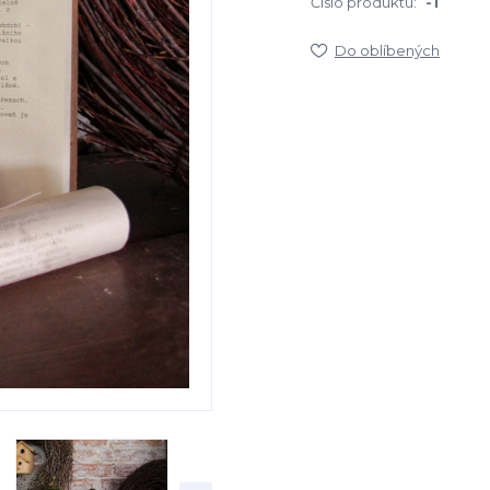
Číslo produktu:
-1
Do oblíbených