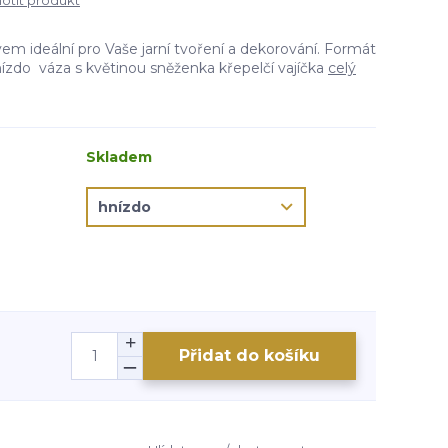
tit produkt
vem ideální pro Vaše jarní tvoření a dekorování. Formát
nízdo váza s květinou sněženka křepelčí vajíčka
celý
Skladem
Přidat do košíku