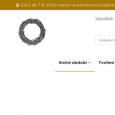
🏖️ Od 3. do 7. 8. 2026 máme na kamenné prodejn
Náš příběh
Roční období
Tvoření