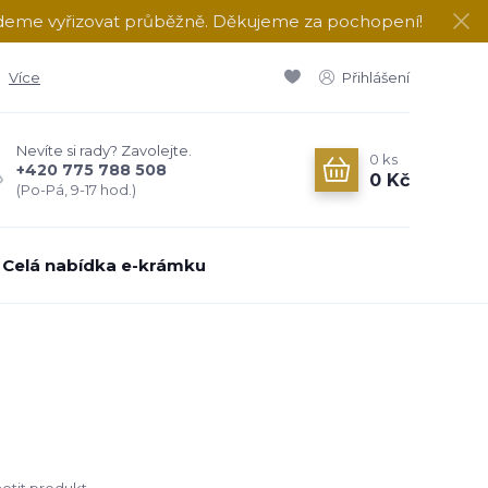
udeme vyřizovat průběžně. Děkujeme za pochopení!
Více
Přihlášení
Nevíte si rady? Zavolejte.
0
ks
+420 775 788 508
0 Kč
(Po-Pá, 9-17 hod.)
Celá nabídka e-krámku