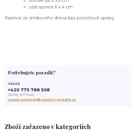
štoček 5,8 x 3,5 cm
celá raznice 6 x 4 cm
Raznice ze smrkového dřeva bez povrchové úpravy
Potřebujete poradit?
Vašek
+420 775 788 508
(Po-Pá, 9-17 hod.)
vasek.sumpich@country-wreath.cz
Zboží zařazeno v kategoriích