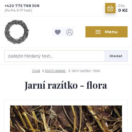
+420 775 788 508
0
ks
0 Kč
(Po-Pá, 9-17 hod.)
Menu
Hledat
Úvod
Roční období
Jarní razítko - flora
Jarní razítko - flora