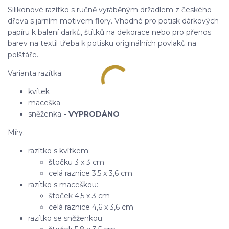
Silikonové razítko s ručně vyráběným držadlem z českého
dřeva s jarním motivem flory. Vhodné pro potisk dárkových
papíru k balení darků, štítků na dekorace nebo pro přenos
barev na textil třeba k potisku originálních povlaků na
polštáře.
Varianta razítka:
kvítek
maceška
sněženka
- VYPRODÁNO
Míry:
razítko s kvítkem:
štočku 3 x 3 cm
celá raznice 3,5 x 3,6 cm
razítko s maceškou:
štoček 4,5 x 3 cm
celá raznice 4,6 x 3,6 cm
razítko se sněženkou: