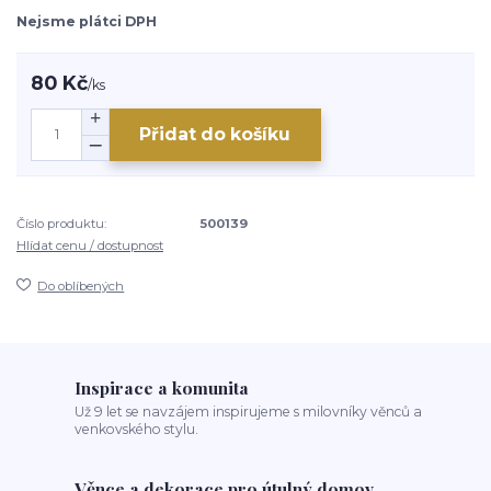
Nejsme plátci DPH
80 Kč
/
ks
Přidat do košíku
Číslo produktu:
500139
Hlídat cenu / dostupnost
Do oblíbených
Inspirace a komunita
Už 9 let se navzájem inspirujeme s milovníky věnců a
venkovského stylu.
Věnce a dekorace pro útulný domov