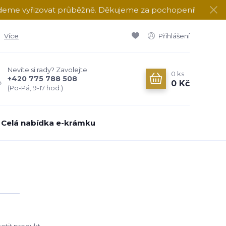
udeme vyřizovat průběžně. Děkujeme za pochopení!
Více
Přihlášení
Nevíte si rady? Zavolejte.
0
ks
+420 775 788 508
0 Kč
(Po-Pá, 9-17 hod.)
Celá nabídka e-krámku