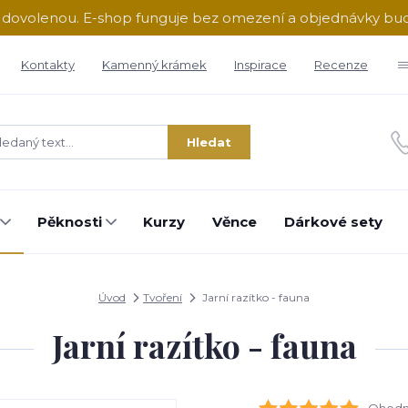
ě dovolenou. E-shop funguje bez omezení a objednávky b
Kontakty
Kamenný krámek
Inspirace
Recenze
Hledat
Pěknosti
Kurzy
Věnce
Dárkové sety
Úvod
Tvoření
Jarní razítko - fauna
Jarní razítko - fauna