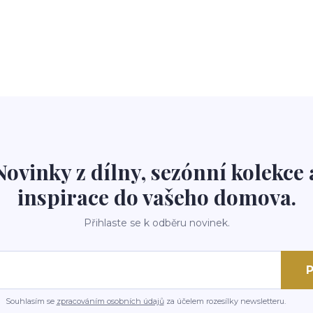
Novinky z dílny, sezónní kolekce 
inspirace do vašeho domova.
Přihlaste se k odběru novinek.
P
Souhlasím se
zpracováním osobních údajů
za účelem rozesílky newsletteru.