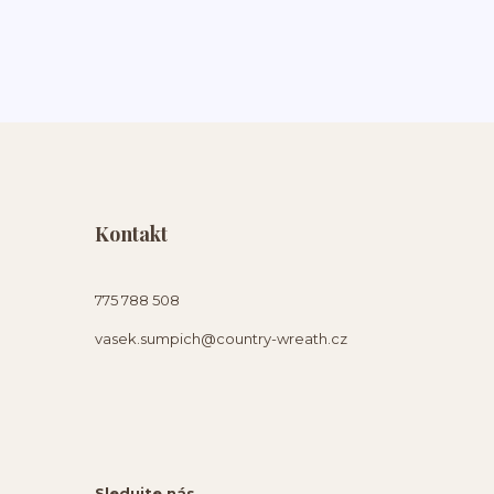
Kontakt
775 788 508
vasek.sumpich@country-wreath.cz
Sledujte nás