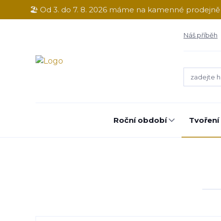
🏖️ Od 3. do 7. 8. 2026 máme na kamenné prodejn
Náš příběh
Roční období
Tvoření