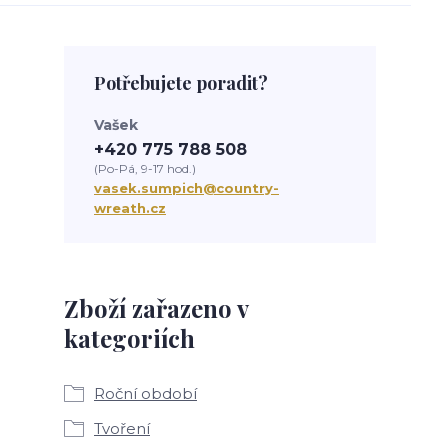
Potřebujete poradit?
Vašek
+420 775 788 508
(Po-Pá, 9-17 hod.)
vasek.sumpich@country-
wreath.cz
Zboží zařazeno v
kategoriích
Roční období
Tvoření