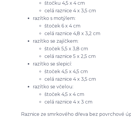
štočku 4,5 x 4 cm
celá raznice 4 x 3,5 cm
razítko s motýlem:
štoček 6 x 4 cm
celá raznice 4,8 x 3,2 cm
razítko se zajíčkem:
štoček 5,5 x 3,8 cm
celá raznice 5 x 2,5 cm
razítko se slepicí:
štoček 4,5 x 4,5 cm
celá raznice 4 x 3,5 cm
razítko se včelou:
štoček 4,5 x 4 cm
celá raznice 4 x 3 cm
Raznice ze smrkového dřeva bez povrchové ú