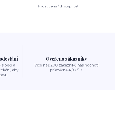
Hlídat cenu / dostupnost
 odeslání
Ověřeno zákazníky
s péčí a
Více než 200 zákazníků nás hodnotí
ekání, aby
průměrně 4,9 / 5 ⭐
tavu.