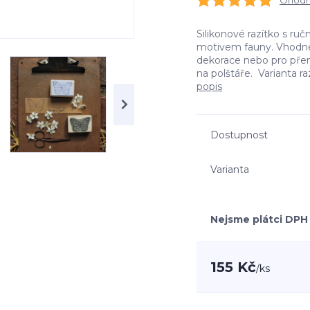
Ohodno
Silikonové razítko s r
motivem fauny. Vhodné p
dekorace nebo pro přeno
na polštáře. Varianta raz
popis
Dostupnost
Varianta
Nejsme plátci DPH
155 Kč
/
ks