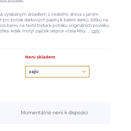
tit produkt
učně vyráběným držadlem z českého dřeva s jarním
ro potisk dárkových papíru k balení darků, štítků na
s barev na textil třeba k potisku originálních povlaků
ítka: králík motýl zajíček slepice včela Míry: ...
celý
Není skladem
Momentálně není k dispozici