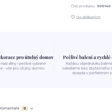
Číslo produktu:
500140
Do oblíbených
ekorace pro útulný domov
Pečlivé balení a rychlé
naší dílny i pečlivě vybrané
Každou objednávku balíme 
e - vše pro útulný domov.
odesíláme bez zbytečného č
dorazila v perfektním s
Komentáře
0