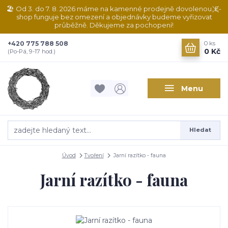
🏖️ Od 3. do 7. 8. 2026 máme na kamenné prodejně dovolenou. E-
shop funguje bez omezení a objednávky budeme vyřizovat
průběžně. Děkujeme za pochopení!
+420 775 788 508
0
ks
0 Kč
(Po-Pá, 9-17 hod.)
Menu
Hledat
Úvod
Tvoření
Jarní razítko - fauna
Jarní razítko - fauna