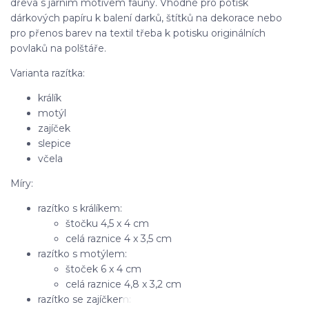
dřeva s jarním motivem fauny. Vhodné pro potisk
dárkových papíru k balení darků, štítků na dekorace nebo
pro přenos barev na textil třeba k potisku originálních
povlaků na polštáře.
Varianta razítka:
králík
motýl
zajíček
slepice
včela
Míry:
razítko s králíkem:
štočku 4,5 x 4 cm
celá raznice 4 x 3,5 cm
razítko s motýlem:
štoček 6 x 4 cm
celá raznice 4,8 x 3,2 cm
razítko se zajíčkem: