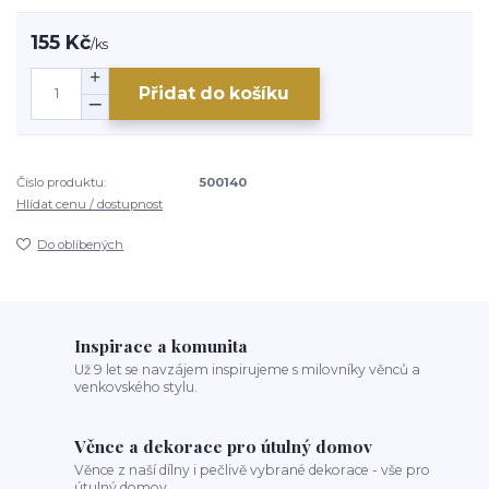
155 Kč
/
ks
Přidat do košíku
Číslo produktu:
500140
Hlídat cenu / dostupnost
Do oblíbených
Inspirace a komunita
Už 9 let se navzájem inspirujeme s milovníky věnců a
venkovského stylu.
Věnce a dekorace pro útulný domov
Věnce z naší dílny i pečlivě vybrané dekorace - vše pro
útulný domov.