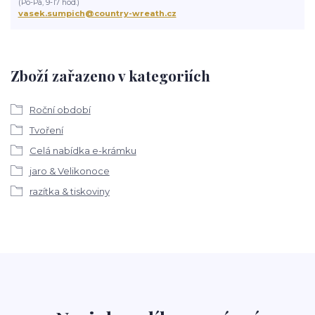
(Po-Pá, 9-17 hod.)
vasek.sumpich@country-wreath.cz
Zboží zařazeno v kategoriích
Roční období
Tvoření
Celá nabídka e-krámku
jaro & Velikonoce
razítka & tiskoviny