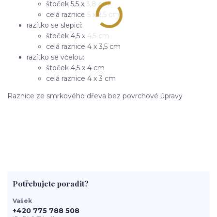
štoček 5,5 x 3,8 cm
celá raznice 5 x 2,5 cm
razítko se slepicí:
štoček 4,5 x 4,5 cm
celá raznice 4 x 3,5 cm
razítko se včelou:
štoček 4,5 x 4 cm
celá raznice 4 x 3 cm
Raznice ze smrkového dřeva bez povrchové úpravy
Potřebujete poradit?
Vašek
+420 775 788 508