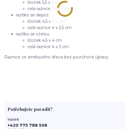
štoček 5,5 x 3,8 cm
celá raznice 5 x 2,5 cm
razítko se slepicí:
štoček 4,5 x 4,5 cm
celá raznice 4 x 3,5 cm
razítko se včelou:
štoček 4,5 x 4 cm
celá raznice 4 x 3 cm
Raznice ze smrkového dřeva bez povrchové úpravy
Potřebujete poradit?
Vašek
+420 775 788 508