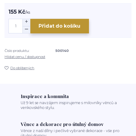
155 Kč
/
ks
Přidat do košíku
Číslo produktu:
500140
Hlídat cenu / dostupnost
Do oblíbených
Inspirace a komunita
Už 9 let se navzájem inspirujeme s milovníky věnců a
venkovského stylu.
Věnce a dekorace pro útulný domov
Věnce z naší dílny i pečlivě vybrané dekorace - vše pro
útulný domov.