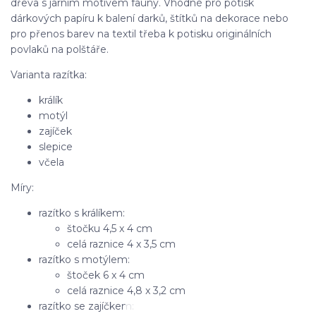
dřeva s jarním motivem fauny. Vhodné pro potisk
dárkových papíru k balení darků, štítků na dekorace nebo
pro přenos barev na textil třeba k potisku originálních
povlaků na polštáře.
Varianta razítka:
králík
motýl
zajíček
slepice
včela
Míry:
razítko s králíkem:
štočku 4,5 x 4 cm
celá raznice 4 x 3,5 cm
razítko s motýlem:
štoček 6 x 4 cm
celá raznice 4,8 x 3,2 cm
razítko se zajíčkem: