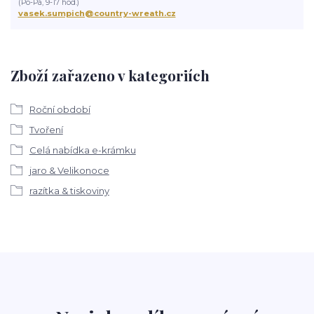
(Po-Pá, 9-17 hod.)
vasek.sumpich@country-wreath.cz
Zboží zařazeno v kategoriích
Roční období
Tvoření
Celá nabídka e-krámku
jaro & Velikonoce
razítka & tiskoviny