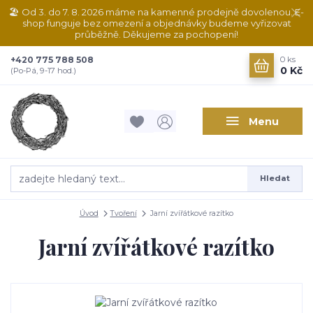
🏖️ Od 3. do 7. 8. 2026 máme na kamenné prodejně dovolenou. E-
shop funguje bez omezení a objednávky budeme vyřizovat
průběžně. Děkujeme za pochopení!
+420 775 788 508
0
ks
0 Kč
(Po-Pá, 9-17 hod.)
Menu
Hledat
Úvod
Tvoření
Jarní zvířátkové razítko
Jarní zvířátkové razítko