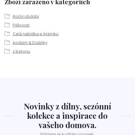
Zboží zařazeno v kategoriích
Roční období
Pěknosti
Celá nabídka e-krámku
podzim & Dušičky
z betonu
Novinky z dílny, sezónní
kolekce a inspirace do
vašeho domova.
Přihlaste se k odběru novinek.