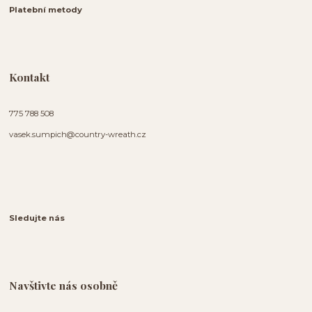
Platební metody
Kontakt
775 788 508
vasek.sumpich@country-wreath.cz
Sledujte nás
Navštivte nás osobně