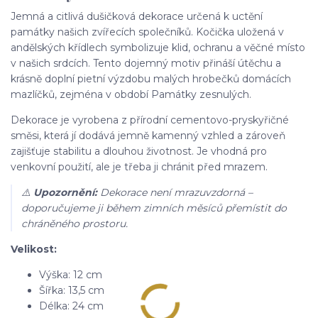
Jemná a citlivá dušičková dekorace určená k uctění
památky našich zvířecích společníků. Kočička uložená v
andělských křídlech symbolizuje klid, ochranu a věčné místo
v našich srdcích. Tento dojemný motiv přináší útěchu a
krásně doplní pietní výzdobu malých hrobečků domácích
mazlíčků, zejména v období Památky zesnulých.
Dekorace je vyrobena z přírodní cementovo-pryskyřičné
směsi, která jí dodává jemně kamenný vzhled a zároveň
zajišťuje stabilitu a dlouhou životnost. Je vhodná pro
venkovní použití, ale je třeba ji chránit před mrazem.
⚠️
Upozornění:
Dekorace není mrazuvzdorná –
doporučujeme ji během zimních měsíců přemístit do
chráněného prostoru.
Velikost:
Výška: 12 cm
Šířka: 13,5 cm
Délka: 24 cm