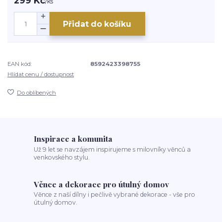
299 Kč
/
ks
Přidat do košíku
EAN kód:
8592423398755
Hlídat cenu / dostupnost
Do oblíbených
Inspirace a komunita
Už 9 let se navzájem inspirujeme s milovníky věnců a
venkovského stylu.
Věnce a dekorace pro útulný domov
Věnce z naší dílny i pečlivě vybrané dekorace - vše pro
útulný domov.