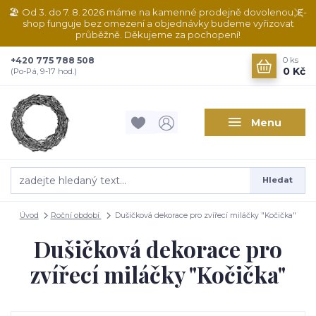
🏖️ Od 3. do 7. 8. 2026 máme na kamenné prodejně dovolenou. E-
shop funguje bez omezení a objednávky budeme vyřizovat
průběžně. Děkujeme za pochopení!
+420 775 788 508
0
ks
0 Kč
(Po-Pá, 9-17 hod.)
Menu
Hledat
Úvod
Roční období
Dušičková dekorace pro zvířecí miláčky "Kočička"
Dušičková dekorace pro
zvířecí miláčky "Kočička"