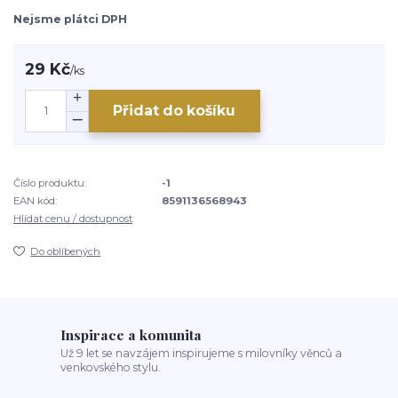
Nejsme plátci DPH
29 Kč
/
ks
Přidat do košíku
Číslo produktu:
-1
EAN kód:
8591136568943
Hlídat cenu / dostupnost
Do oblíbených
Inspirace a komunita
Už 9 let se navzájem inspirujeme s milovníky věnců a
venkovského stylu.