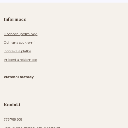
Informace
Obchodní podmínky
Ochrana soukromí
Doprava a platba
Vrácení a reklamace
Platební metody
Kontakt
775 788 508
vasek.sumpich@country-wreath.cz