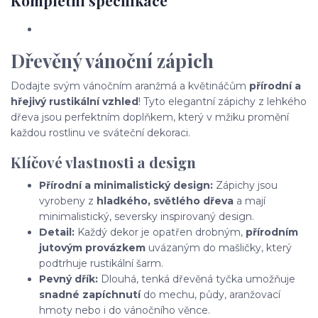
Dřevěný vánoční zápich
Dodajte svým vánočním aranžmá a květináčům
přírodní a
hřejivý rustikální vzhled
! Tyto elegantní zápichy z lehkého
dřeva jsou perfektním doplňkem, který v mžiku promění
každou rostlinu ve sváteční dekoraci.
Klíčové vlastnosti a design
Přírodní a minimalistický design:
Zápichy jsou
vyrobeny z
hladkého, světlého dřeva
a mají
minimalistický, seversky inspirovaný design.
Detail:
Každý dekor je opatřen drobným,
přírodním
jutovým provázkem
uvázaným do mašličky, který
podtrhuje rustikální šarm.
Pevný dřík:
Dlouhá, tenká dřevěná tyčka umožňuje
snadné zapíchnutí
do mechu, půdy, aranžovací
hmoty nebo i do vánočního věnce.