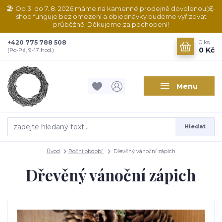
🏖️ Od 3. do 7. 8. 2026 máme na kamenné prodejně dovolenou. E-
shop funguje bez omezení a objednávky budeme vyřizovat
průběžně. Děkujeme za pochopení!
+420 775 788 508
0
ks
0 Kč
(Po-Pá, 9-17 hod.)
Menu
Hledat
Úvod
Roční období
Dřevěný vánoční zápich
Dřevěný vánoční zápich