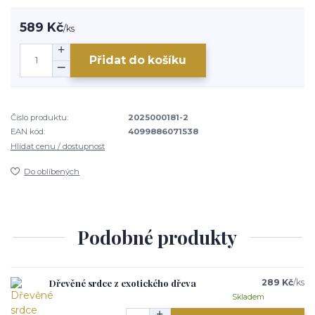
589 Kč
/
ks
Přidat do košíku
Číslo produktu:
2025000181-2
EAN kód:
4099886071538
Hlídat cenu / dostupnost
Do oblíbených
Podobné produkty
Dřevěné srdce z exotického dřeva
289 Kč
/
ks
Skladem