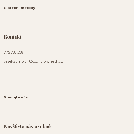
Platební metody
Kontakt
775 788 508
vasek.sumpich@country-wreath.cz
Sledujte nás
Navštivte nás osobně