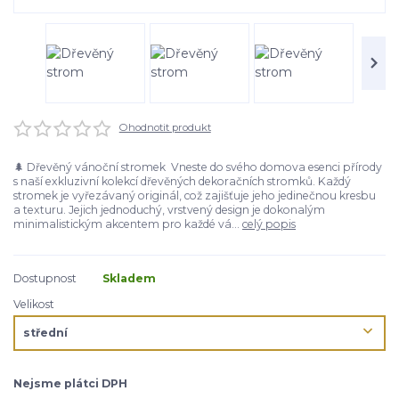
Ohodnotit produkt
🌲 Dřevěný vánoční stromek Vneste do svého domova esenci přírody
s naší exkluzivní kolekcí dřevěných dekoračních stromků. Každý
stromek je vyřezávaný originál, což zajišťuje jeho jedinečnou kresbu
a texturu. Jejich jednoduchý, vrstvený design je dokonalým
minimalistickým akcentem pro každé vá...
celý popis
Dostupnost
Skladem
Velikost
Nejsme plátci DPH