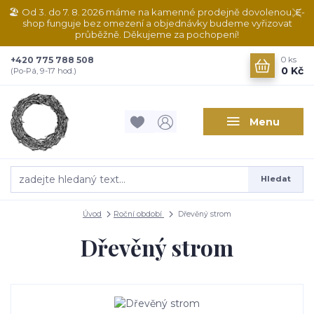
🏖️ Od 3. do 7. 8. 2026 máme na kamenné prodejně dovolenou. E-
shop funguje bez omezení a objednávky budeme vyřizovat
průběžně. Děkujeme za pochopení!
+420 775 788 508
0
ks
0 Kč
(Po-Pá, 9-17 hod.)
Menu
Hledat
Úvod
Roční období
Dřevěný strom
Dřevěný strom