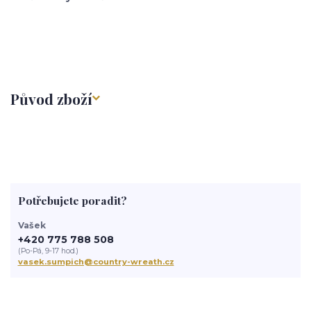
Původ zboží
Potřebujete poradit?
Vašek
+420 775 788 508
(Po-Pá, 9-17 hod.)
vasek.sumpich@country-wreath.cz