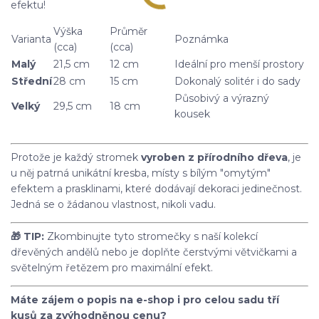
efektu!
Výška
Průměr
Varianta
Poznámka
(cca)
(cca)
Malý
21,5 cm
12 cm
Ideální pro menší prostory
Střední
28 cm
15 cm
Dokonalý solitér i do sady
Působivý a výrazný
Velký
29,5 cm
18 cm
kousek
Protože je každý stromek
vyroben z přírodního dřeva
, je
u něj patrná unikátní kresba, místy s bílým "omytým"
efektem a prasklinami, které dodávají dekoraci jedinečnost.
Jedná se o žádanou vlastnost, nikoli vadu.
🎁 TIP:
Zkombinujte tyto stromečky s naší kolekcí
dřevěných andělů nebo je doplňte čerstvými větvičkami a
světelným řetězem pro maximální efekt.
Máte zájem o popis na e-shop i pro celou sadu tří
kusů za zvýhodněnou cenu?