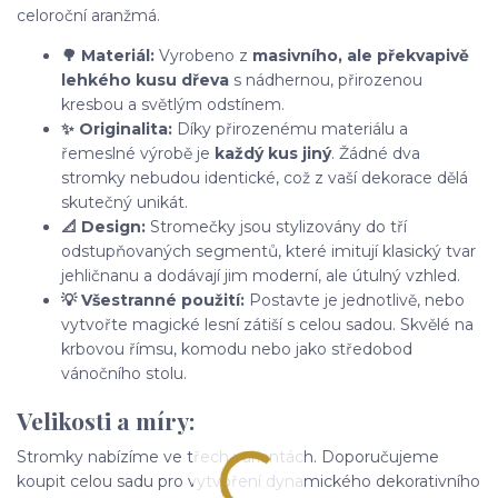
celoroční aranžmá.
🌳 Materiál:
Vyrobeno z
masivního, ale překvapivě
lehkého kusu dřeva
s nádhernou, přirozenou
kresbou a světlým odstínem.
✨ Originalita:
Díky přirozenému materiálu a
řemeslné výrobě je
každý kus jiný
. Žádné dva
stromky nebudou identické, což z vaší dekorace dělá
skutečný unikát.
📐 Design:
Stromečky jsou stylizovány do tří
odstupňovaných segmentů, které imitují klasický tvar
jehličnanu a dodávají jim moderní, ale útulný vzhled.
💡 Všestranné použití:
Postavte je jednotlivě, nebo
vytvořte magické lesní zátiší s celou sadou. Skvělé na
krbovou římsu, komodu nebo jako středobod
vánočního stolu.
Velikosti a míry:
Stromky nabízíme ve třech variantách. Doporučujeme
koupit celou sadu pro vytvoření dynamického dekorativního