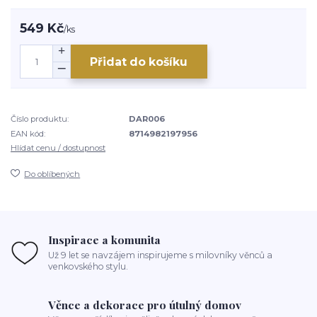
549 Kč
/
ks
Přidat do košíku
Číslo produktu:
DAR006
EAN kód:
8714982197956
Hlídat cenu / dostupnost
Do oblíbených
Inspirace a komunita
Už 9 let se navzájem inspirujeme s milovníky věnců a
venkovského stylu.
Věnce a dekorace pro útulný domov