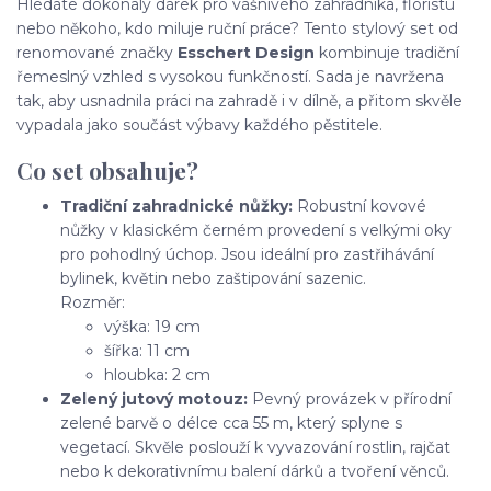
Hledáte dokonalý dárek pro vášnivého zahradníka, floristu
nebo někoho, kdo miluje ruční práce? Tento stylový set od
renomované značky
Esschert Design
kombinuje tradiční
řemeslný vzhled s vysokou funkčností. Sada je navržena
tak, aby usnadnila práci na zahradě i v dílně, a přitom skvěle
vypadala jako součást výbavy každého pěstitele.
Co set obsahuje?
Tradiční zahradnické nůžky:
Robustní kovové
nůžky v klasickém černém provedení s velkými oky
pro pohodlný úchop. Jsou ideální pro zastřihávání
bylinek, květin nebo zaštipování sazenic.
Rozměr:
výška: 19 cm
šířka: 11 cm
hloubka: 2 cm
Zelený jutový motouz:
Pevný provázek v přírodní
zelené barvě o délce cca 55 m, který splyne s
vegetací. Skvěle poslouží k vyvazování rostlin, rajčat
nebo k dekorativnímu balení dárků a tvoření věnců.