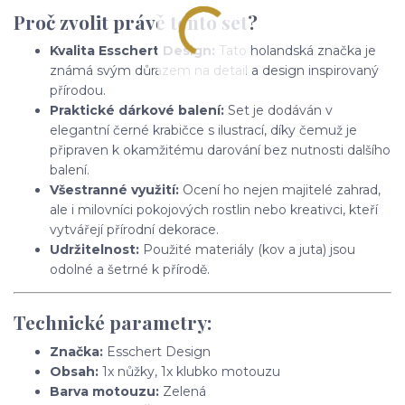
Proč zvolit právě tento set?
Kvalita Esschert Design:
Tato holandská značka je
známá svým důrazem na detail a design inspirovaný
přírodou.
Praktické dárkové balení:
Set je dodáván v
elegantní černé krabičce s ilustrací, díky čemuž je
připraven k okamžitému darování bez nutnosti dalšího
balení.
Všestranné využití:
Ocení ho nejen majitelé zahrad,
ale i milovníci pokojových rostlin nebo kreativci, kteří
vytvářejí přírodní dekorace.
Udržitelnost:
Použité materiály (kov a juta) jsou
odolné a šetrné k přírodě.
Technické parametry:
Značka:
Esschert Design
Obsah:
1x nůžky, 1x klubko motouzu
Barva motouzu:
Zelená