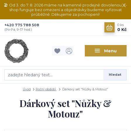
🏖️ Od 3. do 7. 8. 2026 máme na kamenné prodejně dovolenou. E-
shop funguje bez omezení a objednávky budeme vyřizovat
průběžně. Děkujeme za pochopení!
+420 775 788 508
0
ks
0 Kč
(Po-Pá, 9-17 hod.)
Menu
Hledat
Úvod
Roční období
Dárkový set "Nůžky & Motouz"
Dárkový set "Nůžky &
Motouz"