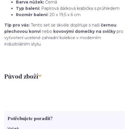
Barva nůžek:
Černá
Typ balení:
Papírová dárková krabička s průhledem
Rozměr balení:
20 x 19,5 x 6 cm
Tip pro vás:
Tento set se skvěle doplňuje s naší
černou
plechovou konví
nebo
kovovými domečky na svíčky
pro
vytvoření ucelené zahradní kolekce v moderním
industriálním stylu.
Původ zboží
Potřebujete poradit?
Vašek