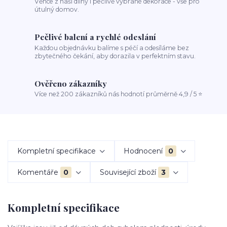
Věnce z naší dílny i pečlivě vybrané dekorace - vše pro
útulný domov.
Pečlivé balení a rychlé odeslání
Každou objednávku balíme s péčí a odesíláme bez
zbytečného čekání, aby dorazila v perfektním stavu.
Ověřeno zákazníky
Více než 200 zákazníků nás hodnotí průměrně 4,9 / 5 ⭐
Kompletní specifikace
Hodnocení
0
Komentáře
0
Související zboží
3
Kompletní specifikace