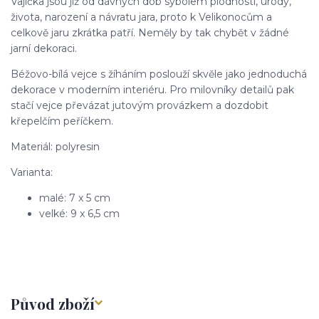
Vajíčka jsou již od dávných dob sybolem plodnosti, úrody,
života, narození a návratu jara, proto k Velikonocům a
celkově jaru zkrátka patří. Neměly by tak chybět v žádné
jarní dekoraci.
Béžovo-bílá vejce s žíháním poslouží skvěle jako jednoduchá
dekorace v moderním interiéru. Pro milovníky detailů pak
stačí vejce převázat jutovým provázkem a dozdobit
křepelčím peříčkem.
Materiál: polyresin
Varianta:
malé: 7 x 5 cm
velké: 9 x 6,5 cm
Původ zboží