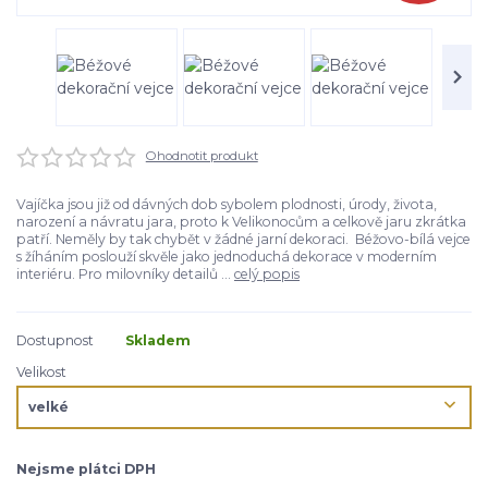
Ohodnotit produkt
Vajíčka jsou již od dávných dob sybolem plodnosti, úrody, života,
narození a návratu jara, proto k Velikonocům a celkově jaru zkrátka
patří. Neměly by tak chybět v žádné jarní dekoraci. Béžovo-bílá vejce
s žíháním poslouží skvěle jako jednoduchá dekorace v moderním
interiéru. Pro milovníky detailů ...
celý popis
Dostupnost
Skladem
Velikost
Nejsme plátci DPH