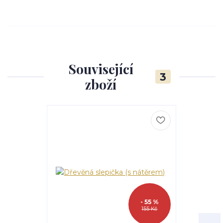
Související
3
zboží
- 55 %
155 Kč