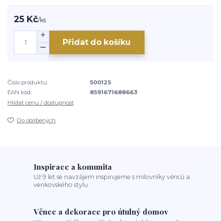
25 Kč
/
ks
Přidat do košíku
Číslo produktu:
500125
EAN kód:
8591671688663
Hlídat cenu / dostupnost
Do oblíbených
Inspirace a komunita
Už 9 let se navzájem inspirujeme s milovníky věnců a
venkovského stylu.
Věnce a dekorace pro útulný domov