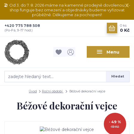
🏖️ Od 3. do 7. 8. 2026 máme na kamenné prodejně dovolenou. E-
shop funguje bez omezení a objednávky budeme vyřizovat
průběžně. Děkujeme za pochopení!
+420 775 788 508
0
ks
0 Kč
(Po-Pá, 9-17 hod.)
Menu
Hledat
Úvod
Roční období
Béžové dekorační vejce
Béžové dekorační vejce
- 49 %
49 Kč