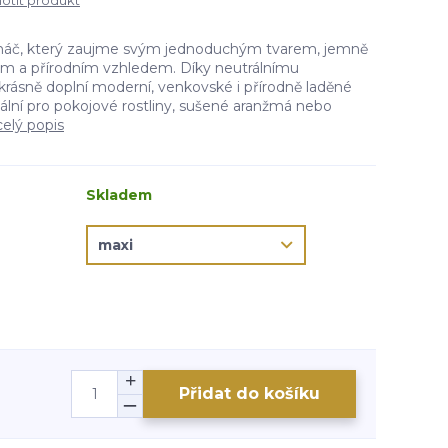
tit produkt
ináč, který zaujme svým jednoduchým tvarem, jemně
m a přírodním vzhledem. Díky neutrálnímu
krásně doplní moderní, venkovské i přírodně laděné
deální pro pokojové rostliny, sušené aranžmá nebo
celý popis
Skladem
Přidat do košíku