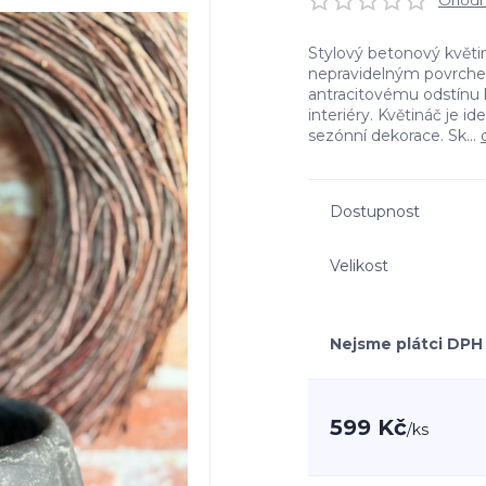
Ohodno
Stylový betonový květ
nepravidelným povrche
antracitovému odstínu 
interiéry. Květináč je i
sezónní dekorace. Sk...
Dostupnost
Velikost
Nejsme plátci DPH
599 Kč
/
ks