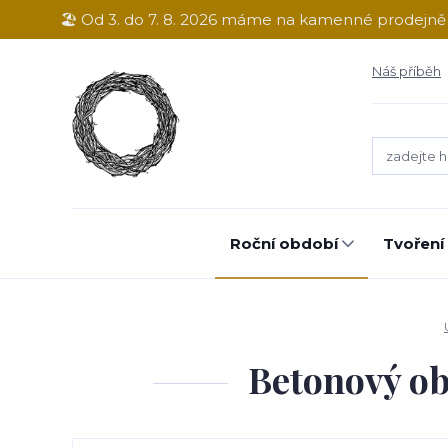
🏖️ Od 3. do 7. 8. 2026 máme na kamenné prodejn
Náš příběh
Roční období
Tvoření
Betonový oba