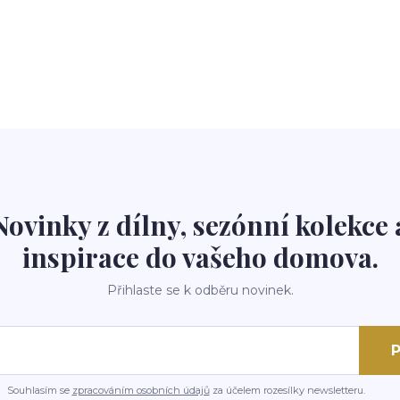
Novinky z dílny, sezónní kolekce 
inspirace do vašeho domova.
Přihlaste se k odběru novinek.
P
Souhlasím se
zpracováním osobních údajů
za účelem rozesílky newsletteru.