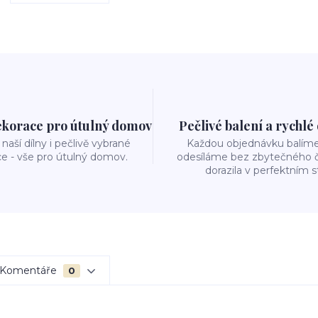
ekorace pro útulný domov
Pečlivé balení a rychlé
naší dílny i pečlivě vybrané
Každou objednávku balíme 
e - vše pro útulný domov.
odesíláme bez zbytečného č
dorazila v perfektním s
Komentáře
0