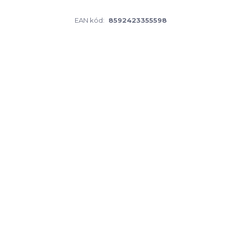
EAN kód:
8592423355598