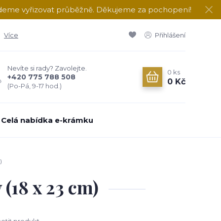
udeme vyřizovat průběžně. Děkujeme za pochopení!
Více
Přihlášení
Nevíte si rady? Zavolejte.
0
ks
+420 775 788 508
0 Kč
(Po-Pá, 9-17 hod.)
Celá nabídka e-krámku
)
 (18 x 23 cm)