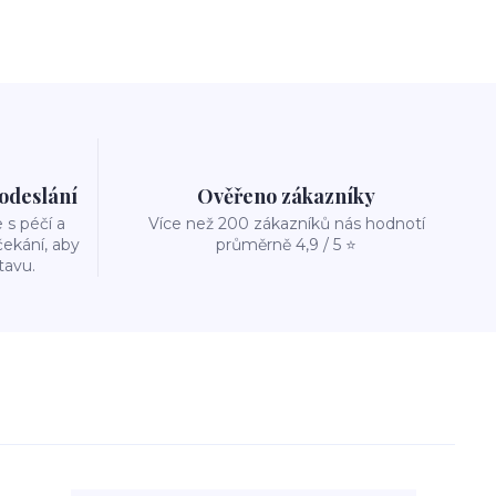
 odeslání
Ověřeno zákazníky
s péčí a
Více než 200 zákazníků nás hodnotí
ekání, aby
průměrně 4,9 / 5 ⭐
tavu.