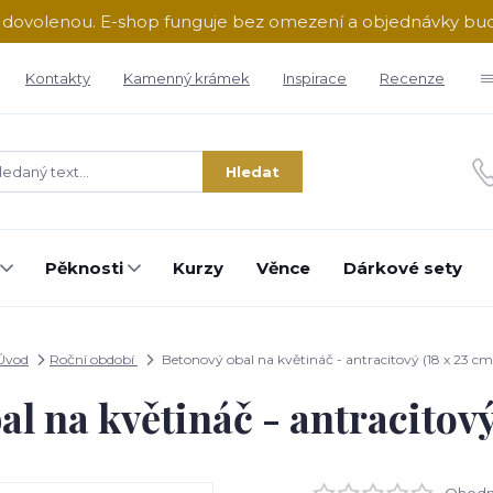
ě dovolenou. E-shop funguje bez omezení a objednávky b
Kontakty
Kamenný krámek
Inspirace
Recenze
Hledat
Pěknosti
Kurzy
Věnce
Dárkové sety
Úvod
Roční období
Betonový obal na květináč - antracitový (18 x 23 cm
l na květináč - antracitový