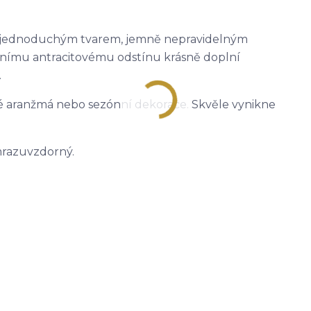
m jednoduchým tvarem, jemně nepravidelným
nímu antracitovému odstínu krásně doplní
.
ené aranžmá nebo sezónní dekorace. Skvěle vynikne
mrazuvzdorný.