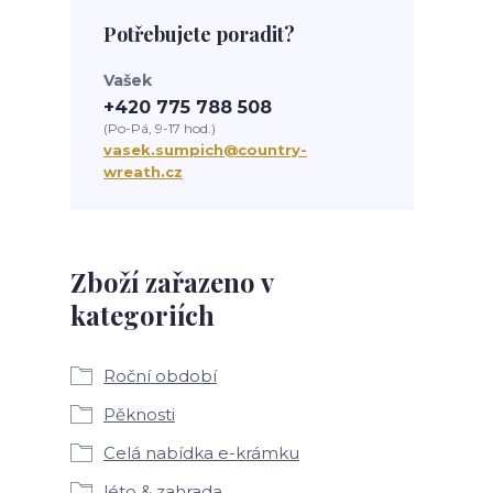
Potřebujete poradit?
Vašek
+420 775 788 508
(Po-Pá, 9-17 hod.)
vasek.sumpich@country-
wreath.cz
Zboží zařazeno v
kategoriích
Roční období
Pěknosti
Celá nabídka e-krámku
léto & zahrada