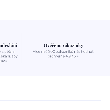
 odeslání
Ověřeno zákazníky
s péčí a
Více než 200 zákazníků nás hodnotí
ekání, aby
průměrně 4,9 / 5 ⭐
tavu.