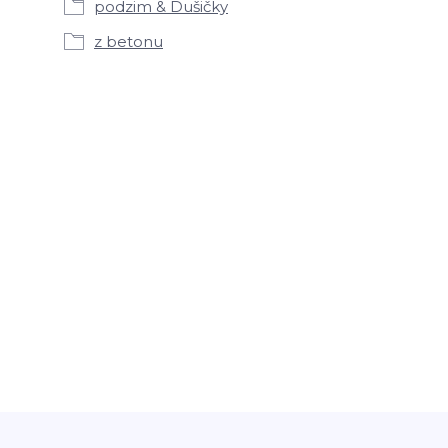
podzim & Dušičky
z betonu