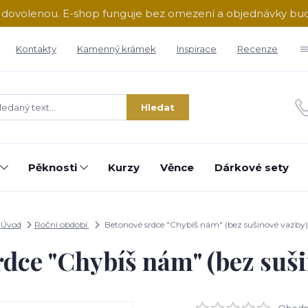
ě dovolenou. E-shop funguje bez omezení a objednávky b
Kontakty
Kamenný krámek
Inspirace
Recenze
Hledat
Pěknosti
Kurzy
Věnce
Dárkové sety
Úvod
Roční období
Betonové srdce "Chybíš nám" (bez sušinové vazby)
rdce "Chybíš nám" (bez suši