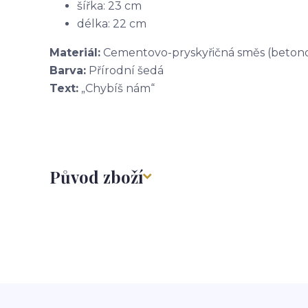
šířka: 23 cm
délka: 22 cm
Materiál:
Cementovo-pryskyřičná směs (betono
Barva:
Přírodní šedá
Text:
„Chybíš nám“
Původ zboží