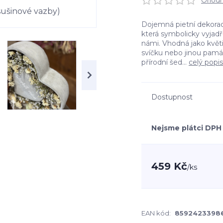
Ohodno
Dojemná pietní dekorac
která symbolicky vyjadř
námi. Vhodná jako květ
svíčku nebo jinou pamá
přírodní šed...
celý popis
Dostupnost
Nejsme plátci DPH
459 Kč
/
ks
EAN kód:
8592423398