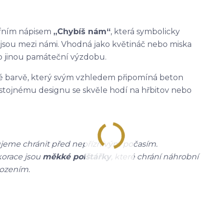
iéfním nápisem
„Chybíš nám“
, která symbolicky
ejsou mezi námi. Vhodná jako květináč nebo miska
bo jinou památeční výzdobu.
é barvě, který svým vzhledem připomíná beton
ojnému designu se skvěle hodí na hřbitov nebo
jeme chránit před nepříznivým počasím.
korace jsou
měkké polštářky
, které chrání náhrobní
ozením.