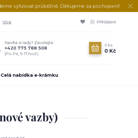
udeme vyřizovat průběžně. Děkujeme za pochopení!
Více
Přihlášení
Nevíte si rady? Zavolejte.
0
ks
+420 775 788 508
0 Kč
(Po-Pá, 9-17 hod.)
Celá nabídka e-krámku
nové vazby)