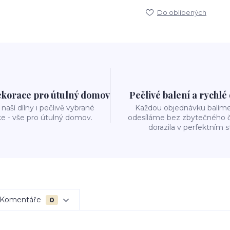
Do oblíbených
ekorace pro útulný domov
Pečlivé balení a rychlé
naší dílny i pečlivě vybrané
Každou objednávku balíme 
e - vše pro útulný domov.
odesíláme bez zbytečného č
dorazila v perfektním s
Komentáře
0