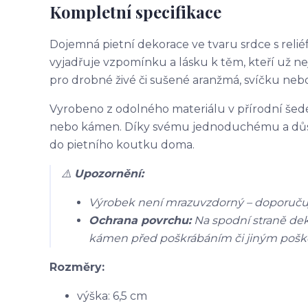
Kompletní specifikace
Dojemná pietní dekorace ve tvaru srdce s rel
vyjadřuje vzpomínku a lásku k těm, kteří už n
pro drobné živé či sušené aranžmá, svíčku ne
Vyrobeno z odolného materiálu v přírodní šed
nebo kámen. Díky svému jednoduchému a důst
do pietního koutku doma.
⚠️
Upozornění:
Výrobek není mrazuvzdorný – doporuču
Ochrana povrchu:
Na spodní straně de
kámen před poškrábáním či jiným pošk
Rozměry:
výška: 6,5 cm