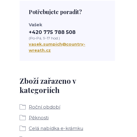
Potřebujete poradit?
Vašek
+420 775 788 508
(Po-Pá, 9-17 hod.)
vasek.sumpich@country-
wreath.cz
Zboží zařazeno v
kategoriích
Roční období
Pěknosti
Celá nabídka e-krámku