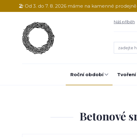
🏖️ Od 3. do 7. 8. 2026 máme na kamenné prodejn
Náš příběh
Roční období
Tvoření
Betonové s