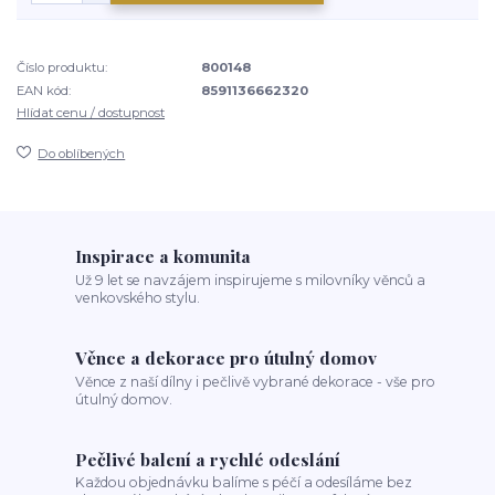
Číslo produktu:
800148
EAN kód:
8591136662320
Hlídat cenu / dostupnost
Do oblíbených
Inspirace a komunita
Už 9 let se navzájem inspirujeme s milovníky věnců a
venkovského stylu.
Věnce a dekorace pro útulný domov
Věnce z naší dílny i pečlivě vybrané dekorace - vše pro
útulný domov.
Pečlivé balení a rychlé odeslání
Každou objednávku balíme s péčí a odesíláme bez