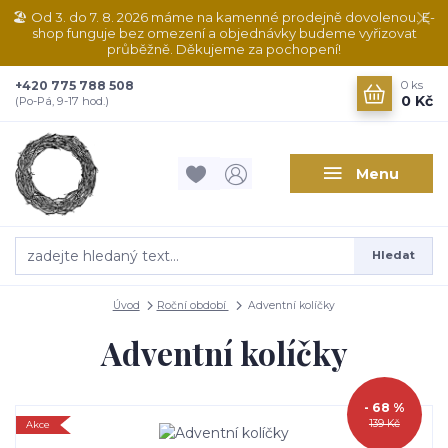
🏖️ Od 3. do 7. 8. 2026 máme na kamenné prodejně dovolenou. E-
shop funguje bez omezení a objednávky budeme vyřizovat
průběžně. Děkujeme za pochopení!
+420 775 788 508
0
ks
0 Kč
(Po-Pá, 9-17 hod.)
Menu
Hledat
Úvod
Roční období
Adventní kolíčky
Adventní kolíčky
- 68 %
139 Kč
Akce