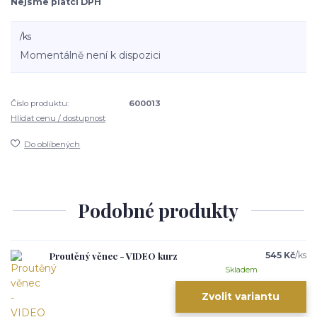
Nejsme plátci DPH
/
ks
Momentálně není k dispozici
Číslo produktu:
600013
Hlídat cenu / dostupnost
Do oblíbených
Podobné produkty
Proutěný věnec - VIDEO kurz
545 Kč
/
ks
Skladem
Zvolit variantu