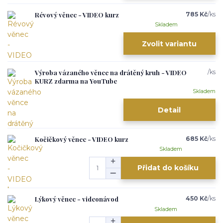
Révový věnec - VIDEO kurz
785 Kč
/
ks
Skladem
Zvolit variantu
Výroba vázaného věnce na drátěný kruh - VIDEO
/
ks
KURZ zdarma na YouTube
Skladem
Detail
Kočičkový věnec - VIDEO kurz
685 Kč
/
ks
Skladem
Přidat do košíku
Lýkový věnec - videonávod
450 Kč
/
ks
Skladem