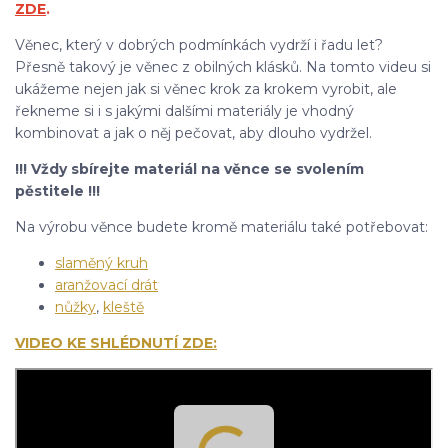
ZDE
.
Věnec, který v dobrých podmínkách vydrží i řadu let?
Přesně takový je věnec z obilných klásků. Na tomto videu si
ukážeme nejen jak si věnec krok za krokem vyrobit, ale
řekneme si i s jakými dalšími materiály je vhodný
kombinovat a jak o něj pečovat, aby dlouho vydržel.
!!! Vždy sbírejte materiál na věnce se svolením
pěstitele !!!
Na výrobu věnce budete kromě materiálu také potřebovat:
slaměný kruh
aranžovací drát
nůžky
,
kleště
VIDEO KE SHLÉDNUTÍ ZDE: