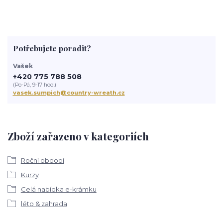
Potřebujete poradit?
Vašek
+420 775 788 508
(Po-Pá, 9-17 hod.)
vasek.sumpich@country-wreath.cz
Zboží zařazeno v kategoriích
Roční období
Kurzy
Celá nabídka e-krámku
léto & zahrada