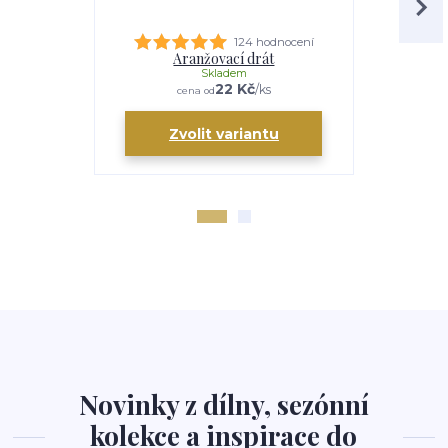
124 hodnocení
Aranžovací drát
Zelený vě
Skladem
22 Kč
/
ks
cena od
Zvolit variantu
Novinky z dílny, sezónní
kolekce a inspirace do