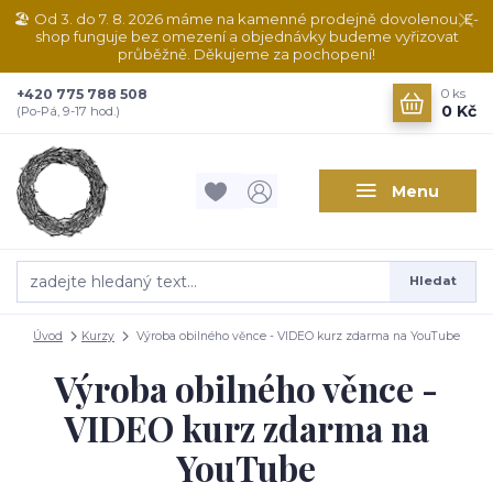
🏖️ Od 3. do 7. 8. 2026 máme na kamenné prodejně dovolenou. E-
shop funguje bez omezení a objednávky budeme vyřizovat
průběžně. Děkujeme za pochopení!
+420 775 788 508
0
ks
0 Kč
(Po-Pá, 9-17 hod.)
Menu
Hledat
Úvod
Kurzy
Výroba obilného věnce - VIDEO kurz zdarma na YouTube
Výroba obilného věnce -
VIDEO kurz zdarma na
YouTube