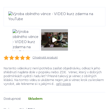
Ohodnotit produkt
Na tento videokurz není potřeba zasílat objednávku, odkaz k jeho
shlédnutí najdete dole v popisku nebo ZDE. Věnec, který v dobrých
podmínkách vydrží i řadu let? Přesně takový je věnec z obilných
klásků. Na tomto videu si ukážeme nejen jak si věnec krok za krokem
vyrobit, ale řekneme si i s jakými d...
celý popis
Dostupnost
Skladem