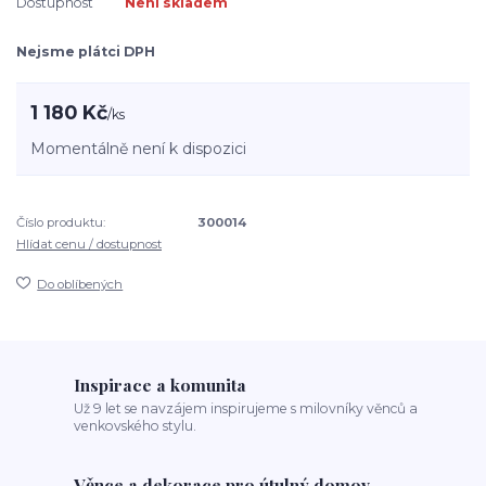
Dostupnost
Není skladem
Nejsme plátci DPH
1 180 Kč
/
ks
Momentálně není k dispozici
Číslo produktu:
300014
Hlídat cenu / dostupnost
Do oblíbených
Inspirace a komunita
Už 9 let se navzájem inspirujeme s milovníky věnců a
venkovského stylu.
Věnce a dekorace pro útulný domov