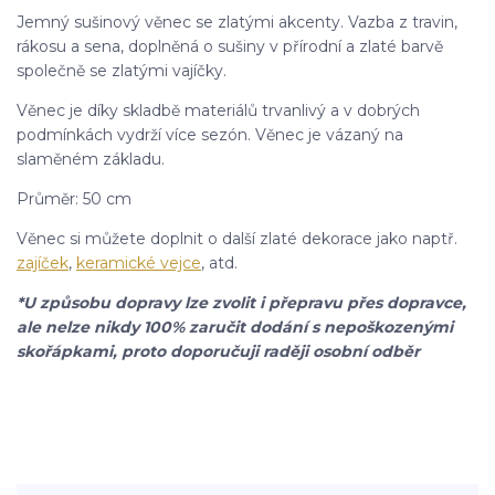
Jemný sušinový věnec se zlatými akcenty. Vazba z travin,
rákosu a sena, doplněná o sušiny v přírodní a zlaté barvě
společně se zlatými vajíčky.
Věnec je díky skladbě materiálů trvanlivý a v dobrých
podmínkách vydrží více sezón. Věnec je vázaný na
slaměném základu.
Průměr: 50 cm
Věnec si můžete doplnit o další zlaté dekorace jako naptř.
zajíček
,
keramické vejce
, atd.
*U způsobu dopravy lze zvolit i přepravu přes dopravce,
ale nelze nikdy 100% zaručit dodání s nepoškozenými
skořápkami, proto doporučuji raději osobní odběr