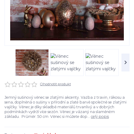
Ohodnotit produkt
Jemný sušinový věnec se zlatými akcenty. Vazba z travin, rákosu a
sena, doplněná o sušiny v přírodní a zlaté barvě společně se zlatými
vajíčky. Věnec je díky skladbě materiálů trvanlivý a v dobrých
podmínkách vydrží více sezón. Věnec je vázaný na slaměném
základu. Průměr: 50 cm Věnec si můžete dop...
celý popis