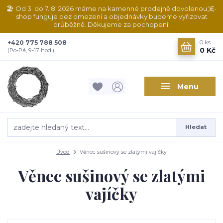
🏖️ Od 3. do 7. 8. 2026 máme na kamenné prodejně dovolenou. E-
shop funguje bez omezení a objednávky budeme vyřizovat
průběžně. Děkujeme za pochopení!
+420 775 788 508
0
ks
0 Kč
(Po-Pá, 9-17 hod.)
Menu
Hledat
Úvod
Věnec sušinový se zlatými vajíčky
Věnec sušinový se zlatými
vajíčky