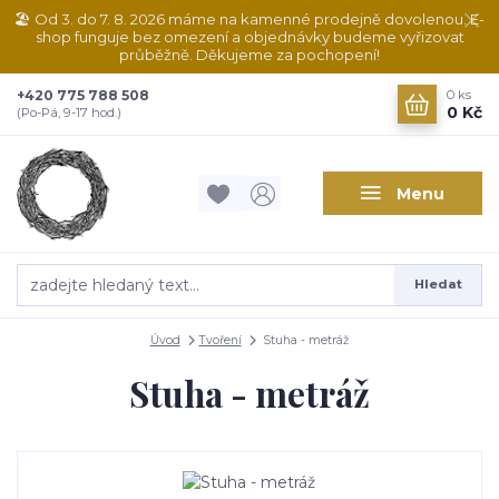
🏖️ Od 3. do 7. 8. 2026 máme na kamenné prodejně dovolenou. E-
shop funguje bez omezení a objednávky budeme vyřizovat
průběžně. Děkujeme za pochopení!
+420 775 788 508
0
ks
0 Kč
(Po-Pá, 9-17 hod.)
Menu
Hledat
Úvod
Tvoření
Stuha - metráž
Stuha - metráž