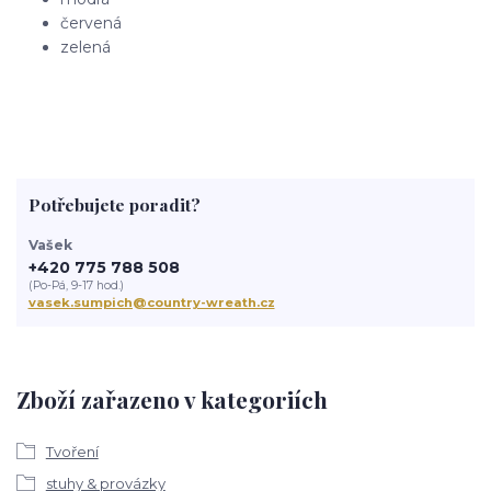
červená
zelená
Potřebujete poradit?
Vašek
+420 775 788 508
(Po-Pá, 9-17 hod.)
vasek.sumpich@country-wreath.cz
Zboží zařazeno v kategoriích
Tvoření
stuhy & provázky