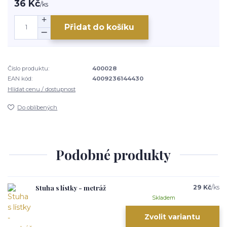
36 Kč
/
ks
Přidat do košíku
Číslo produktu:
400028
EAN kód:
4009236144430
Hlídat cenu / dostupnost
Do oblíbených
Podobné produkty
Stuha s lístky - metráž
29 Kč
/
ks
Skladem
Zvolit variantu