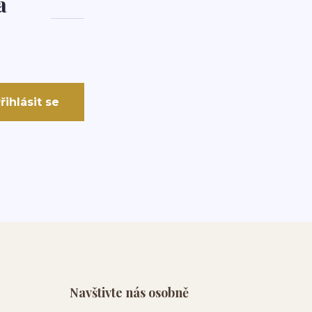
a
řihlásit se
Navštivte nás osobně