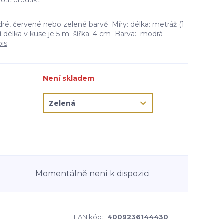
tit produkt
é, červené nebo zelené barvě Míry: délka: metráž (1
í délka v kuse je 5 m šířka: 4 cm Barva: modrá
pis
Není skladem
Momentálně není k dispozici
EAN kód:
4009236144430