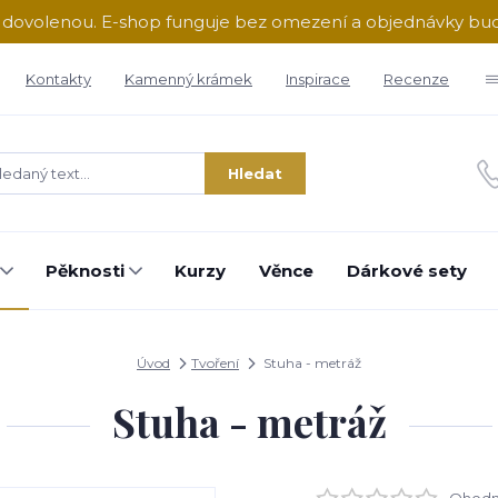
ě dovolenou. E-shop funguje bez omezení a objednávky b
Kontakty
Kamenný krámek
Inspirace
Recenze
Hledat
Pěknosti
Kurzy
Věnce
Dárkové sety
Úvod
Tvoření
Stuha - metráž
Stuha - metráž