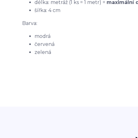
délka: metráž (1 ks = 1 metr) =
maximální d
šířka: 4 cm
Barva:
modrá
červená
zelená