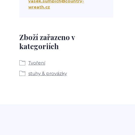
vasek.sumpich@country-
wreath.cz
Zboží zařazeno v
kategoriích
Tvoření
stuhy & provázky