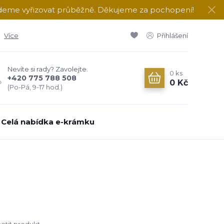
udeme vyřizovat průběžně. Děkujeme za pochopení!
Více
Přihlášení
Nevíte si rady? Zavolejte.
0
ks
+420 775 788 508
0 Kč
(Po-Pá, 9-17 hod.)
Celá nabídka e-krámku