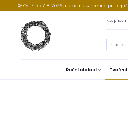
🏖️ Od 3. do 7. 8. 2026 máme na kamenné prodejn
Náš příběh
Roční období
Tvoření