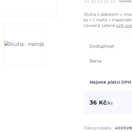
Ohodno
Stuha s dekorem v modr
ks = 1 metr) = maximáln
červená zelená
celý po
Dostupnost
Barva
Nejsme plátci DPH
36 Kč
/
ks
Číslo produktu:
400028